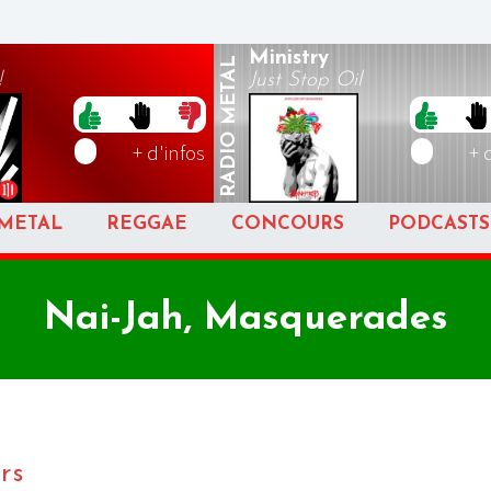
Ministry
METAL
!
Just Stop Oil
RADIO
+ d'infos
+ 
METAL
REGGAE
CONCOURS
PODCASTS
Nai-Jah, Masquerades
rs