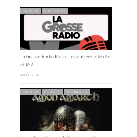
ACTU METAL
WEBZINE METAL
La Grosse Radio Metal : les entrées 2026 #31
et #32
4 AOÛT 2026
ACTU METAL
VIDEO METAL
WEBZINE METAL