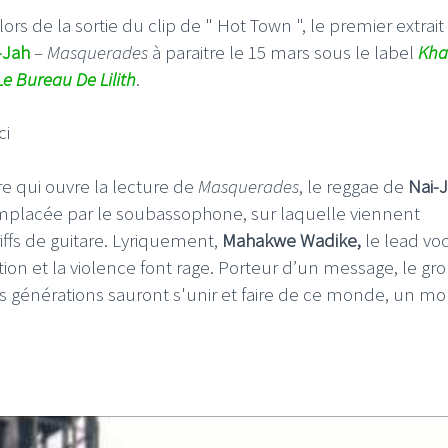
s de la sortie du clip de " Hot Town ", le premier extrait
-Jah
–
Masquerades
à paraitre le 15 mars sous le label
Kha
Le Bureau De Lilith
.
ci
e qui ouvre la lecture de
Masquerades
, le reggae de
Nai-
mplacée par le soubassophone, sur laquelle viennent
iffs de guitare. Lyriquement,
Mahakwe Wadike,
le lead voc
on et la violence font rage. Porteur d’un message, le gr
nes générations sauront s'unir et faire de ce monde, un m