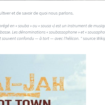
ltiver et de savoir de quoi nous parlons.
égé en « souba » ou « sousa ») est un instrument de musiq
rebasse. Les dénominations « soubassophone » et « sousapho
I
LE GROS RIFFIFI
t souvent confondu — à tort — avec l'hélicon. "
source
Wiki
S RIFFIFI – Surfin’
LE GROS RIFFIFI –
ers !!!
Littératurock !!!