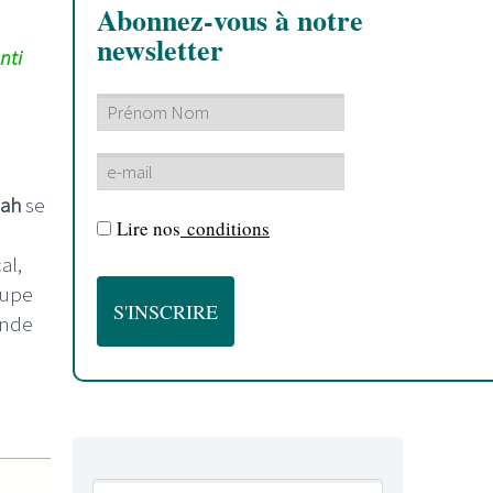
Abonnez-vous à notre
newsletter
nti
Jah
se
Lire nos
conditions
al,
oupe
onde