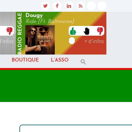
REGGAE
Dougy
Ride [Ft. Baltimores]
RADIO
d'infos
+ d'infos
BOUTIQUE
L’ASSO