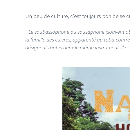
Un peu de culture, c'est toujours bon de se cu
" Le soubassophone ou sousaphone (souvent abr
la famille des cuivres, apparenté au tuba-cont
LE GROS RIFFIFI
LE GROS RIFFIF
désignent toutes deux le même instrument. Il es
LE GROS RIFFIFI –
LE GRO
Christmas Riffifi 2025 !!!
The Cov