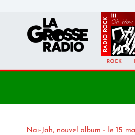
111
ROCK
Oh Wow 
RADIO
ROCK
Nai-Jah, nouvel album - le 15 ma