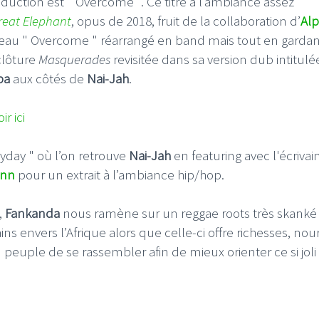
duction est " Overcome ". Ce titre à l’ambiance assez
reat Elephant
, opus de 2018, fruit de la collaboration d’
Al
veau " Overcome " réarrangé en band mais tout en gardan
clôture
Masquerades
revisitée dans sa version dub intitulé
pa
aux côtés de
Nai-Jah
.
ir ici
yday " où l’on retrouve
Nai-Jah
en featuring avec l'écrivai
inn
pour un extrait à l’ambiance hip/hop.
,
Fankanda
nous ramène sur un reggae roots très skanké
s envers l’Afrique alors que celle-ci offre richesses, nour
 peuple de se rassembler afin de mieux orienter ce si joli