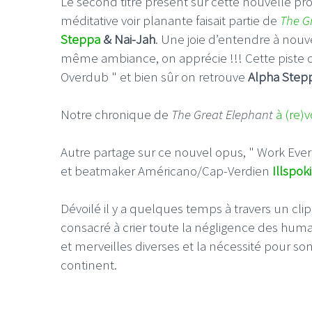
Le second titre présent sur cette nouvelle pro
méditative voir planante faisait partie de
The G
Steppa
& Nai-Jah
. Une joie d’entendre à nou
même ambiance, on apprécie !!! Cette piste 
Overdub " et bien sûr on retrouve
Alpha Step
Notre chronique de
The Great Elephant
à (re)vo
Autre partage sur ce nouvel opus, " Work Ever
et beatmaker Américano/Cap-Verdien
Illspok
Dévoilé il y a quelques temps à travers un clip
consacré à crier toute la négligence des humain
et merveilles diverses et la nécessité pour son
continent.