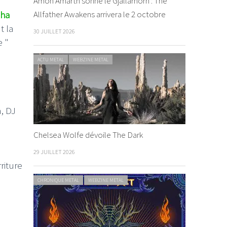
Amon Amarth sonne le Gjallarhorn : The
Allfather Awakens arrivera le 2 octobre
pha
t la
30 JUILLET 2026
e "
ACTU METAL
WEBZINE METAL
n, DJ
Chelsea Wolfe dévoile The Dark
29 JUILLET 2026
riture
CHRONIQUE METAL
WEBZINE METAL