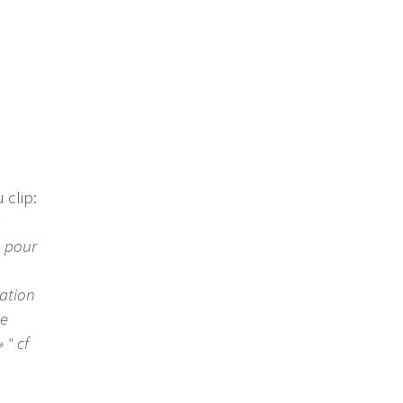
 clip:
p
u pour
ration
le
 " cf