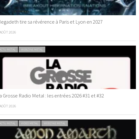
egadeth tire sa révérence à Paris et Lyon en 2027
 AOÛT 2026
ACTU METAL
WEBZINE METAL
a Grosse Radio Metal : les entrées 2026 #31 et #32
 AOÛT 2026
ACTU METAL
VIDEO METAL
WEBZINE METAL