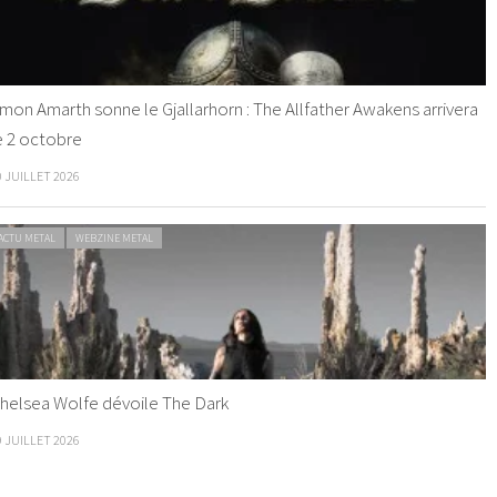
mon Amarth sonne le Gjallarhorn : The Allfather Awakens arrivera
e 2 octobre
0 JUILLET 2026
ACTU METAL
WEBZINE METAL
helsea Wolfe dévoile The Dark
9 JUILLET 2026