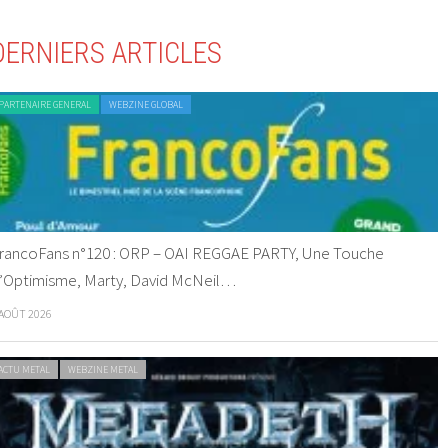
DERNIERS ARTICLES
PARTENAIRE GENERAL
WEBZINE GLOBAL
rancoFans n°120 : ORP – OAI REGGAE PARTY, Une Touche
’Optimisme, Marty, David McNeil…
 AOÛT 2026
ACTU METAL
WEBZINE METAL