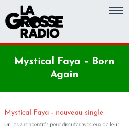
Mystical Faya – Born
Again
Mystical Faya - nouveau single
On les a rencontrés pour discuter avec eux de leur