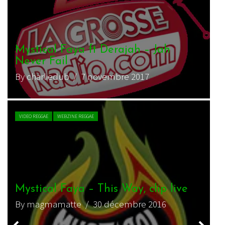
Mystical Faya – Never Give Up
By Scatin
/ 16 décembre 2013
CHRONIQUE REGGAE
WEBZINE REGGAE
Mystical Faya – Premier EP éponyme
By Scatin
/ 13 janvier 2013