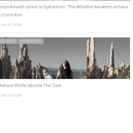
mon Amarth sonne le Gjallarhorn : The Allfather Awakens arrivera
e 2 octobre
0 JUILLET 2026
ACTU METAL
WEBZINE METAL
helsea Wolfe dévoile The Dark
9 JUILLET 2026