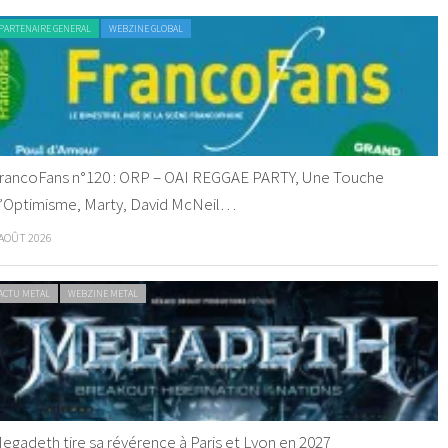
PARTENAIRE GENERAL
WEBZINE GLOBAL
rancoFans n°120 : ORP – OAI REGGAE PARTY, Une Touche
’Optimisme, Marty, David McNeil…
 AOÛT 2026
ACTU METAL
WEBZINE METAL
egadeth tire sa révérence à Paris et Lyon en 2027