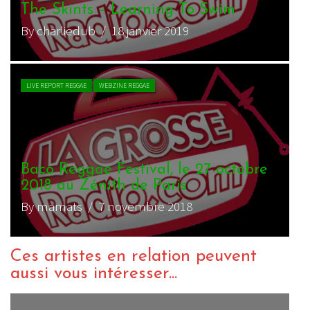
The Skints – Learning To Swim
By charliedub
/ 18 janvier 2019
LIVE REPORT REGGAE
WEBZINE REGGAE
Baco Reggae Festival, le 27 octobre
2018 au Zénith de Paris
By mamats
/ 7 novembre 2018
Ces artistes en relation peuvent
aussi vous intéresser...