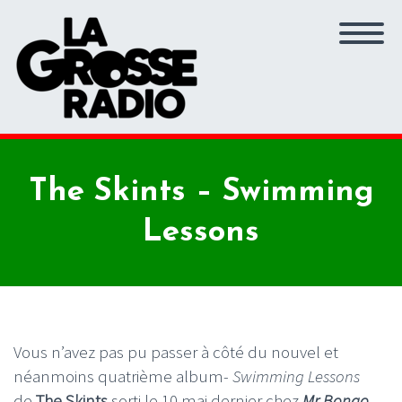
The Skints – Swimming
Lessons
Vous n’avez pas pu passer à côté du nouvel et
néanmoins quatrième album-
Swimming Lessons
de
The Skints
sorti le 10 mai dernier chez
Mr Bongo