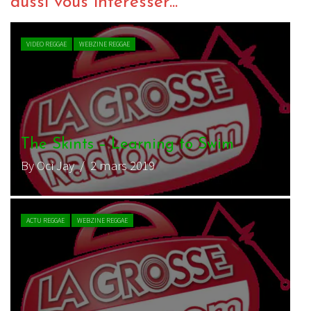
aussi vous intéresser...
VIDEO REGGAE
WEBZINE REGGAE
The Skints – Learning to Swim
By Oci Jay
/ 2 mars 2019
ACTU REGGAE
WEBZINE REGGAE