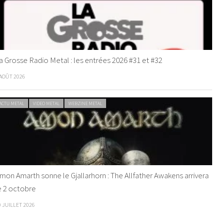
a Grosse Radio Metal : les entrées 2026 #31 et #32
 AOÛT 2026
ACTU METAL
VIDEO METAL
WEBZINE METAL
mon Amarth sonne le Gjallarhorn : The Allfather Awakens arrivera
e 2 octobre
0 JUILLET 2026