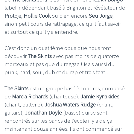
label indépendant basé à Brighton et révélateur de
Protoje
,
Hollie
Cook
ou bien encore
Seu Jorge
,
sinon petit cours de rattrapage, ce qu’il faut savoir
et surtout ce qu’il y a entendre.
C’est donc un quatrième opus que nous font
découvrir
The Skints
avec pas moins de quatorze
morceaux et pas que du reggae ! Mais aussi du
punk, hard, soul, dub et du rap et trois feat !
The Skints
est un groupe basé à Londres, composé
de
Marcia Richards
(chanteuse),
Jamie Kyriakides
(chant, batterie),
Joshua Waters Rudge
(chant,
guitare),
Jonathan Doyle
(basse) qui se sont
rencontrés sur les bancs de l’école il y a de ça
maintenant douze années. Ils ont commencé sur