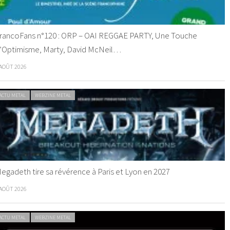
rancoFans n°120 : ORP – OAI REGGAE PARTY, Une Touche
’Optimisme, Marty, David McNeil…
 AOÛT 2026
ACTU METAL
WEBZINE METAL
egadeth tire sa révérence à Paris et Lyon en 2027
 AOÛT 2026
ACTU METAL
WEBZINE METAL