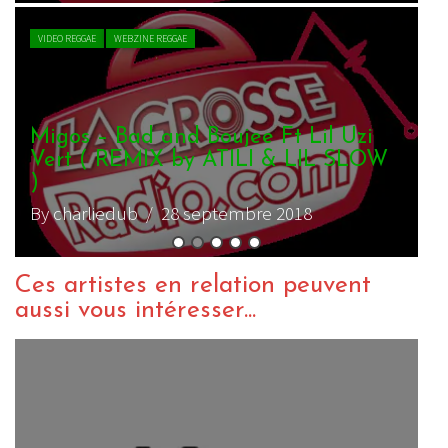
VIDEO REGGAE
WEBZINE REGGAE
Biga*Ranx – My Face
By charliedub
/ 17 mai 2017
B
Ces artistes en relation peuvent
aussi vous intéresser...