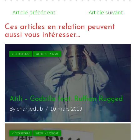
Article précédent
Article suivant
Ces articles en relation peuvent
aussi vous intéresser...
VIDEO REGGAE
WEBZINE REGGAE
Atili – Going On ft Panda Dub
By charliedub
/ 29 juin 2018
B
CHRONIQUE REGGAE
WEBZINE REGGAE