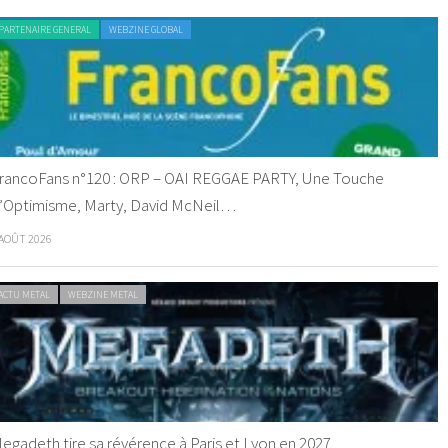
PARTENAIRE GENERAL
WEBZINE GLOBAL
rancoFans n°120 : ORP – OAI REGGAE PARTY, Une Touche
’Optimisme, Marty, David McNeil…
 AOÛT 2026
ACTU METAL
WEBZINE METAL
egadeth tire sa révérence à Paris et Lyon en 2027