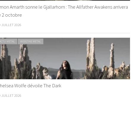
mon Amarth sonne le Gjallarhorn : The Allfather Awakens arrivera
e 2 octobre
0 JUILLET 2026
ACTU METAL
WEBZINE METAL
helsea Wolfe dévoile The Dark
9 JUILLET 2026