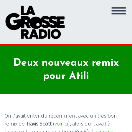
Deux nouveaux remix
pour Atili
On l'avait entendu récemment avec un très bon
remix de
Travis Scott
(
voir ici
), alors qu'il avait à
peine sorti son dernier album
Huglife
(l
a grosse