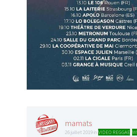
mamats
26 juillet 2019 in
VIDEO REGGAE
,
W