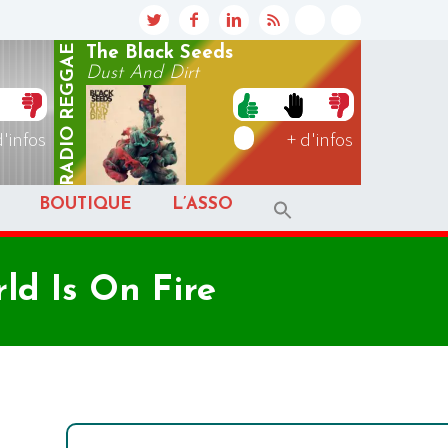
REGGAE
The Black Seeds
Dust And Dirt
RADIO
d'infos
+ d'infos
BOUTIQUE
L’ASSO
ld Is On Fire