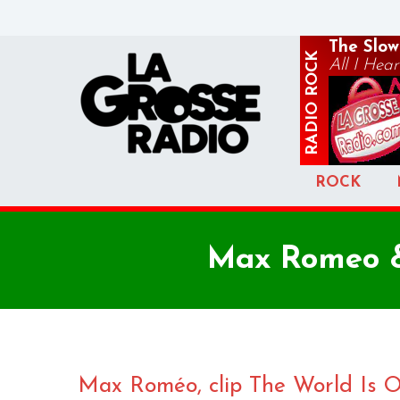
The Slow
ROCK
All I Hear
RADIO
ROCK
Max Romeo & 
Max Roméo, clip The World Is O