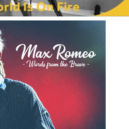
I
LE GROS RIFFIFI
S RIFFIFI – Surfin’
LE GROS RIFFIFI –
ers !!!
Littératurock !!!