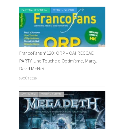
PARTENAIRE GENERAL
WEBZINE GLOBAL
FrancoFans n°120 : ORP – OAI REGGAE
PARTY, Une Touche d’Optimisme, Marty,
David McNeil…
6 AOÛT 2026
ACTU METAL
WEBZINE METAL