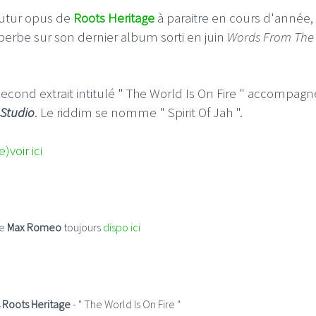
futur opus de
Roots Heritage
à paraitre en cours d'année,
perbe sur son dernier album sorti en juin
Words From The
econd extrait intitulé " The World Is On Fire " accompagn
Studio
. Le riddim se nomme " Spirit Of Jah ".
e)voir ici
de
Max Romeo
toujours
dispo ici
Roots Heritage
- " The World Is On Fire "