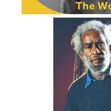
LE GROS RIFFIFI
LE GROS RIFFIF
LE GROS RIFFIFI –
LE GRO
Christmas Riffifi 2025 !!!
The Cov