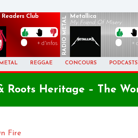
 Readers Club
Metallica
METAL
My Friend Of Misery
RADIO
+ d'infos
+ 
METAL
REGGAE
CONCOURS
PODCASTS
Roots Heritage – The Wor
n Fire