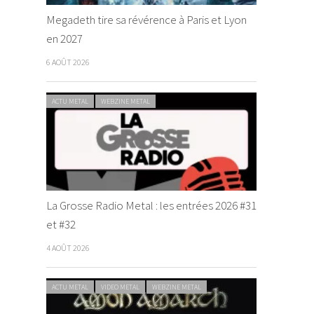
Megadeth tire sa révérence à Paris et Lyon
en 2027
6 AOÛT 2026
ACTU METAL
WEBZINE METAL
La Grosse Radio Metal : les entrées 2026 #31
et #32
4 AOÛT 2026
ACTU METAL
VIDEO METAL
WEBZINE METAL