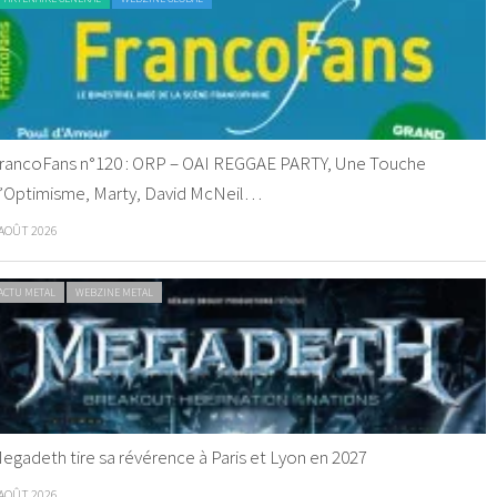
rancoFans n°120 : ORP – OAI REGGAE PARTY, Une Touche
’Optimisme, Marty, David McNeil…
 AOÛT 2026
ACTU METAL
WEBZINE METAL
egadeth tire sa révérence à Paris et Lyon en 2027
 AOÛT 2026