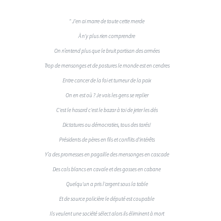
" J'en ai marre de toute cette merde
À n'y plus rien comprendre
On n’entend plus que le bruit partisan des armées
Trop de mensonges et de postures le monde est en cendres
Entre cancer de la foi et tumeur de la paix
On en est où ? Je vois les gens se replier
C'est le hasard c'est le bazar à toi de jeter les dés
Dictatures ou démocraties, tous des tarés!
Présidents de pères en fils et conflits d'intérêts
Y’a des promesses en pagaille des mensonges en cascade
Des cols blancs en cavale et des gosses en cabane
Quelqu'un a pris l'argent sous la table
Et de source policière le député est coupable
Ils veulent une société sélect alors ils éliminent à mort