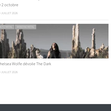
e 2 octobre
0 JUILLET 2026
ACTU METAL
WEBZINE METAL
helsea Wolfe dévoile The Dark
9 JUILLET 2026