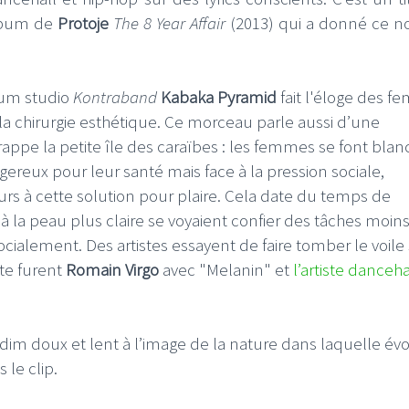
lbum de
Protoje
The 8 Year Affair
(2013) qui a donné ce 
bum studio
Kontraband
Kabaka Pyramid
fait l'éloge des 
la chirurgie esthétique. Ce morceau parle aussi d’une
pe la petite île des caraïbes : les femmes se font blanc
reux pour leur santé mais face à la pression sociale,
à cette solution pour plaire. Cela date du temps de
 à la peau plus claire se voyaient confier des tâches moin
cialement. Des artistes essayent de faire tomber le voile
te furent
Romain Virgo
avec "Melanin" et
l’artiste danceha
iddim doux et lent à l’image de la nature dans laquelle év
le clip.