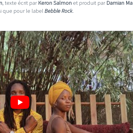
n
, texte écrit par
Keron Salmon
et produit par
Damian Mar
i que pour le label
Bebble Rock
.