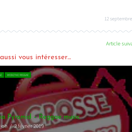
12 septembre
Article suiv
ussi vous intéresser...
CHRONIQUE REGGAE
WE
ae music