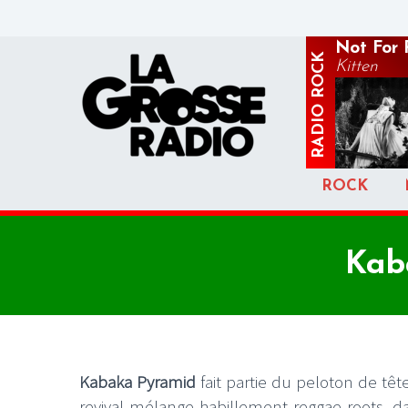
Not For 
ROCK
Kitten
RADIO
ROCK
Kab
Kabaka Pyramid
fait partie du peloton de têt
revival mélange habillement reggae roots, dan