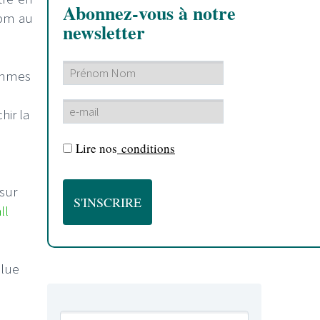
Abonnez-vous à notre
nom au
newsletter
femmes
hir la
Lire nos
conditions
s
 sur
ll
olue