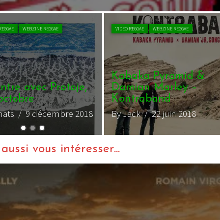
VIDEO REGGAE
WEBZINE REGGAE
Kabaka Pyramid &
Damian Marley –
Kontraband
Romain Virg
By Jack
/ 22 juin 2018
By magmamatt
ussi vous intéresser...