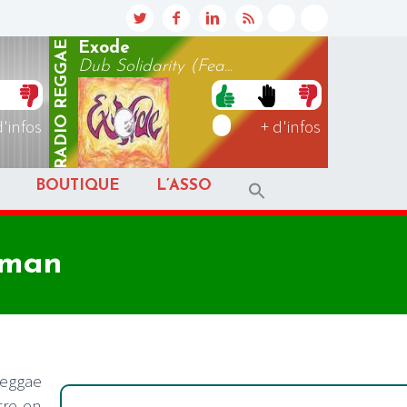
REGGAE
Exode
Dub Solidarity (Fea...
RADIO
d'infos
+ d'infos
BOUTIQUE
L’ASSO
oman
reggae
tre en