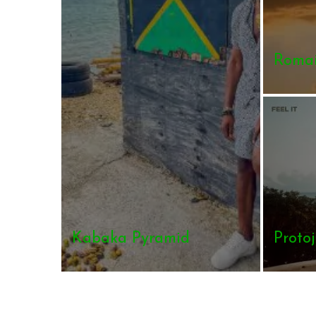
Romai
Kabaka Pyramid
Proto