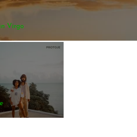
n Virgo
je