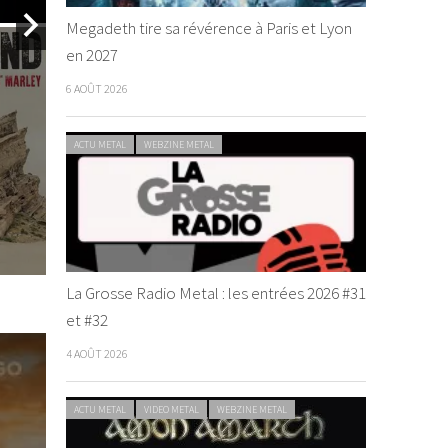
Megadeth tire sa révérence à Paris et Lyon
en 2027
ACTU REGGAE
WEBZINE REGGAE
6 AOÛT 2026
ACTU METAL
WEBZINE METAL
Kabaka Pyramid – Cant
o – LoveSick
Breathe single
e
/ 8 avril 2018
By magmamatte
/ 22 juin 2017
La Grosse Radio Metal : les entrées 2026 #31
et #32
4 AOÛT 2026
ACTU METAL
VIDEO METAL
WEBZINE METAL