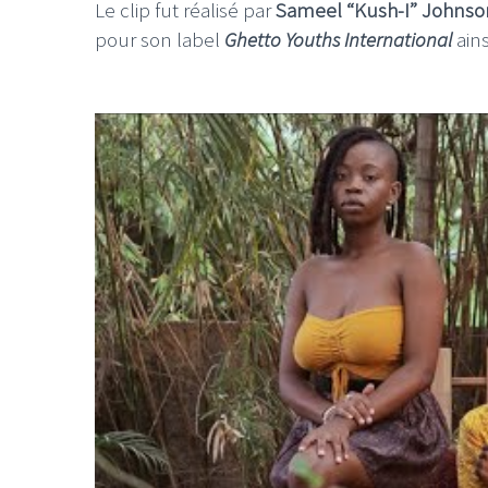
Le clip fut réalisé par
Sameel “Kush-I” Johnso
pour son label
Ghetto Youths International
ains