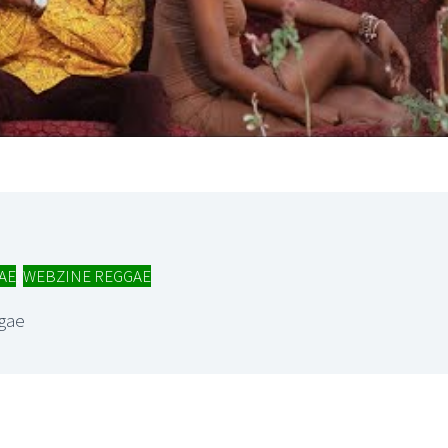
I
LE GROS RIFFIFI
S RIFFIFI – Surfin’
LE GROS RIFFIFI –
ers !!!
Littératurock !!!
AE
,
WEBZINE REGGAE
gae