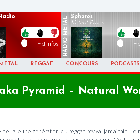
Radio
Spheres
METAL
Virtual Prison
RADIO
+ d'infos
+ 
METAL
REGGAE
CONCOURS
PODCASTS
aka Pyramid – Natural W
e de la jeune génération du reggae revival jamaïcain. Le 
cehall et hip-hop sur des lyrics conscients. C’est un ti