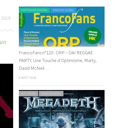
PARTENAIRE GENERAL
WEBZINE GLOBAL
 2019
ant
FrancoFans n°120 : ORP – OAI REGGAE
PARTY, Une Touche d’Optimisme, Marty,
David McNeil…
BZINE REGGAE
VIDEO REGGAE
WEBZINE REGGAE
6 AOÛT 2026
ACTU METAL
WEBZINE METAL
Kabaka Pyramid feat. Stone
By Live-i-pix
/ 5 février 2018