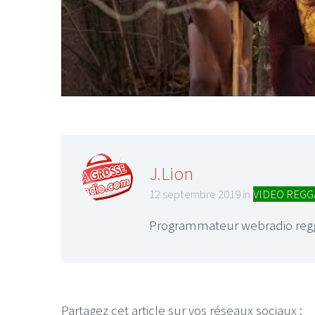
LE GROS RIFFIFI
LE GROS RIFFIF
LE GROS RIFFIFI –
LE GRO
Christmas Riffifi 2025 !!!
The Cov
J.Lion
12 septembre 2019 in
VIDEO REGG
Programmateur webradio reg
Partagez cet article sur vos réseaux sociaux :