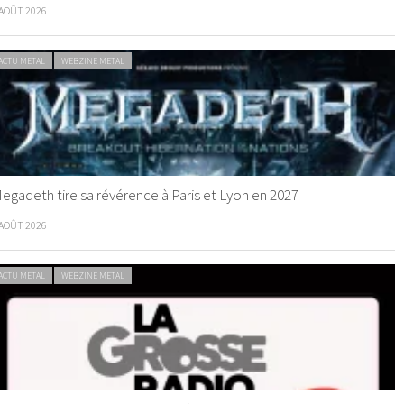
 AOÛT 2026
ACTU METAL
WEBZINE METAL
egadeth tire sa révérence à Paris et Lyon en 2027
 AOÛT 2026
ACTU METAL
WEBZINE METAL