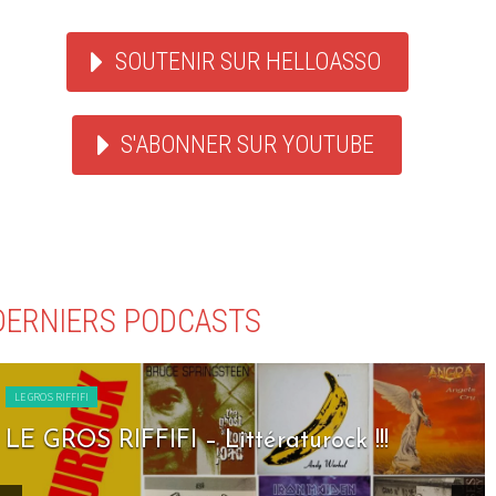
SOUTENIR SUR HELLOASSO
S'ABONNER SUR YOUTUBE
DERNIERS PODCASTS
LE GROS RIFFIFI
LE GROS RIFFIFI – Seven Days To Rock !!!