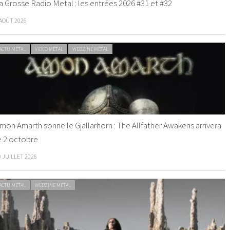
a Grosse Radio Metal : les entrées 2026 #31 et #32
 AOÛT 2026
ACTU METAL
VIDEO METAL
WEBZINE METAL
mon Amarth sonne le Gjallarhorn : The Allfather Awakens arrivera
e 2 octobre
0 JUILLET 2026
ACTU METAL
WEBZINE METAL