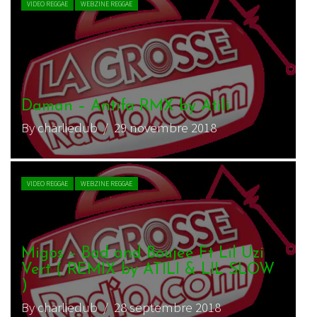
CHRONIQUE REGGAE
WEBZINE REGGAE
Atili Bandalero – Cityscape
By charliedub
/ 17 mars 2017
VIDEO REGGAE
WEBZINE REGGAE
Atili Bandalero ft Cornell Campbell
& Art-X – Lay Down
By charliedub
/ 22 février 2017