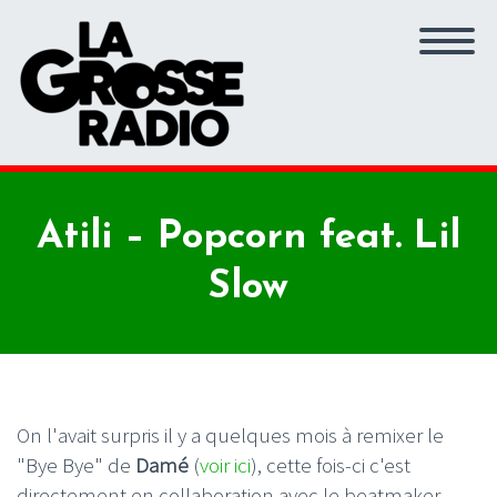
Atili – Popcorn feat. Lil
Slow
On l'avait surpris il y a quelques mois à remixer le
"Bye Bye" de
Damé
(
voir ici
), cette fois-ci c'est
directement en collaboration avec le beatmaker