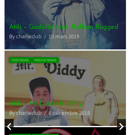
Atili – Going On ft Panda Dub
By charliedub
/ 29 juin 2018
VIDEO REGGAE
WEBZINE REGGAE
Atili Bandalero – My Life ft Lasai
By charliedub
/ 9 juin 2017