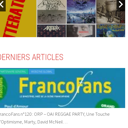
DERNIERS ARTICLES
PARTENAIRE GENERAL
WEBZINE GLOBAL
rancoFans n°120 : ORP – OAI REGGAE PARTY, Une Touche
’Optimisme, Marty, David McNeil…