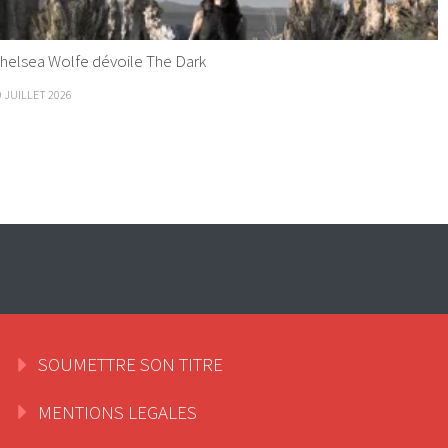
helsea Wolfe dévoile The Dark
9 JUILLET 2026
SOUMETTRE SON TITRE
MENTIONS LEGALES