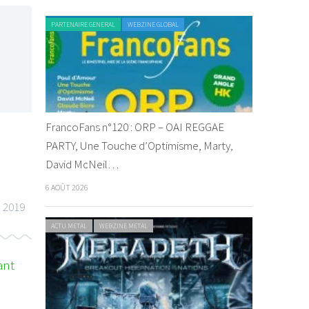
PARTENAIRE GENERAL
WEBZINE GLOBAL
FrancoFans n°120 : ORP – OAI REGGAE
PARTY, Une Touche d’Optimisme, Marty,
David McNeil…
6 AOÛT 2026
 2019
ACTU METAL
WEBZINE METAL
ant