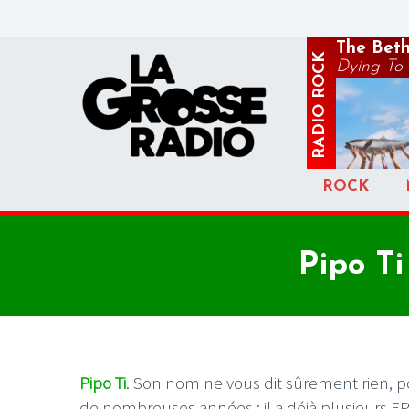
The Beth
ROCK
Dying To 
RADIO
ROCK
Pipo T
Pipo Ti
. Son nom ne vous dit sûrement rien, p
de nombreuses années : il a déjà plusieurs EP