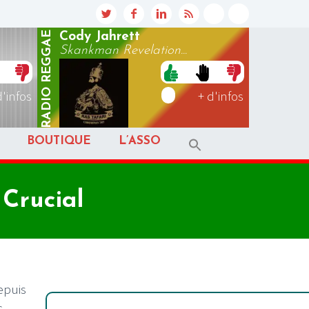
REGGAE
Cody Jahrett
Skankman Revelation...
RADIO
d'infos
+ d'infos
BOUTIQUE
L’ASSO
Crucial
epuis
c