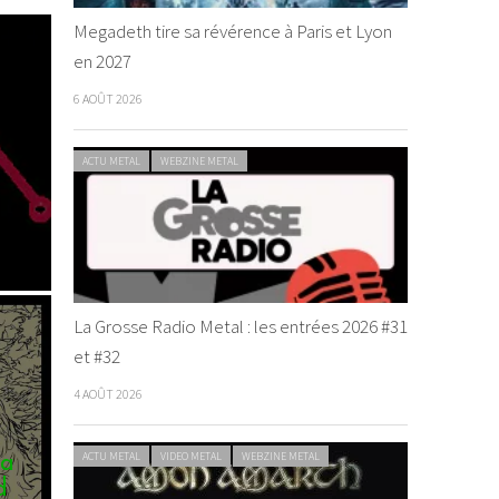
Megadeth tire sa révérence à Paris et Lyon
en 2027
6 AOÛT 2026
ACTU METAL
WEBZINE METAL
La Grosse Radio Metal : les entrées 2026 #31
et #32
4 AOÛT 2026
ACTU METAL
VIDEO METAL
WEBZINE METAL
ka
d