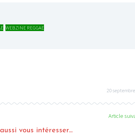
AE
,
WEBZINE REGGAE
20 septembre
Article suiv
ussi vous intéresser...