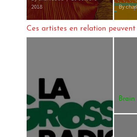
2018
By char
Ces artistes en relation peuvent a
Brai