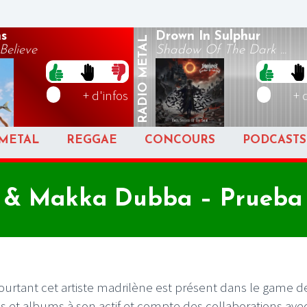
s
Drown In Sulphur
METAL
Believe
Shadow Of The Dark ...
RADIO
+ d'infos
+ 
METAL
REGGAE
CONCOURS
PODCASTS
i & Makka Dubba – Prueba 
ourtant cet artiste madrilène est présent dans le game d
s et albums à son actif et compte des collaborations ave