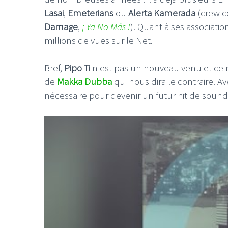
Lasai
,
Emeterians
ou
Alerta Kamerada
(crew c
Damage
,
¡ Ya No Más !
). Quant à ses associati
millions de vues sur le Net.
Bref,
Pipo Ti
n'est pas un nouveau venu et ce n
de
Makka Dubba
qui nous dira le contraire. Av
nécessaire pour devenir un futur hit de soun