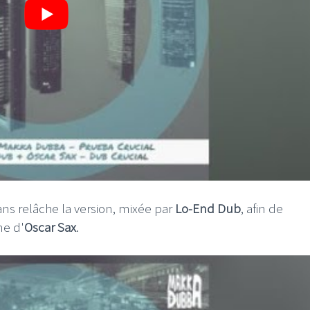
ns relâche la version, mixée par
Lo-End Dub
, afin de
ne d'
Oscar Sax
.