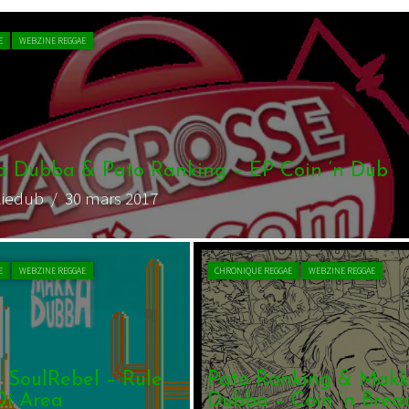
E
WEBZINE REGGAE
 Dubba & Pato Ranking – EP Coin ‘n Dub
liedub
/ 30 mars 2017
E
WEBZINE REGGAE
CHRONIQUE REGGAE
WEBZINE REGGAE
 SoulRebel – Rule
Pato Ranking & Mak
Di Area
Dubba – Coin ‘n Brea