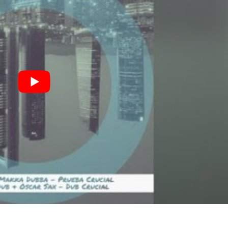
ROS RIFFIFI
LE GROS RIFFIFI
 GROS RIFFIFI – Surfin’
LE GROS RIFFIFI
e Covers !!!
Littératurock !!!