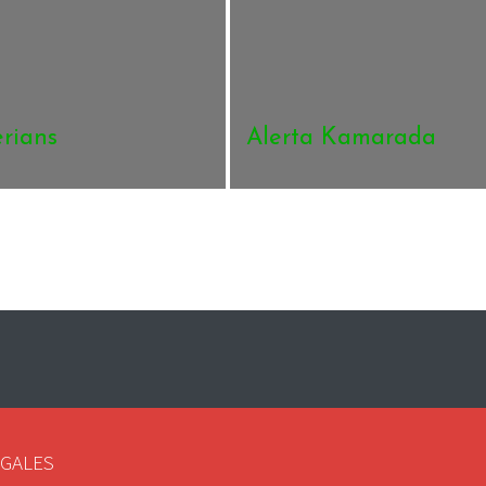
rians
Alerta Kamarada
EGALES