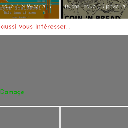
liedub
/ 24 février 2017
By charliedub
/ 7 janvier 20
ussi vous intéresser...
n Damage