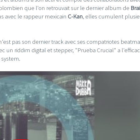
olombien que l'on retrouvait sur le dernier album de
Bra
ons avec le rappeur mexicain
C-Kan
, elles cumulent plusi
'est pas son dernier track avec ses compatriotes beatm
ec un riddim digital et stepper, "Prueba Crucial" a l'efficac
d system.