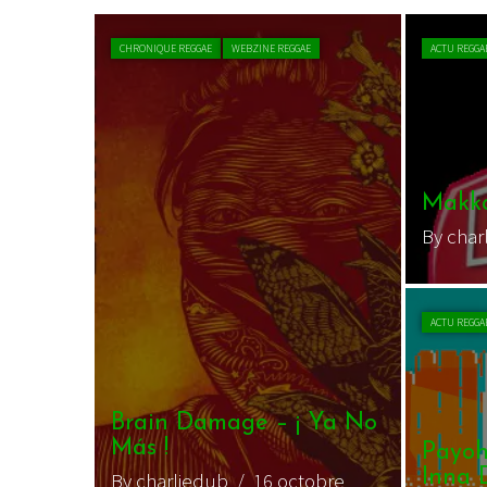
CHRONIQUE REGGAE
WEBZINE REGGAE
ACTU REGGA
Makka
By char
ACTU REGGA
Brain Damage – ¡ Ya No
Más !
Payoh
Inna 
By charliedub
/ 16 octobre