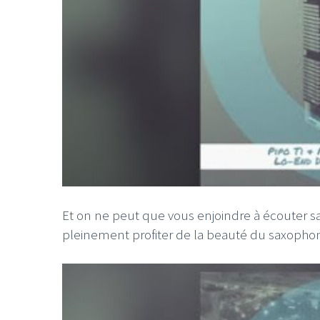
Et on ne peut que vous enjoindre à écouter sa
pleinement profiter de la beauté du saxopho