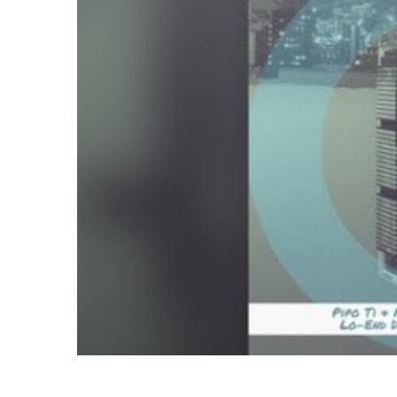
LE GROS RIFFIFI
LE G
LE GROS RIFFIFI –
LE
Christmas Riffifi 2025 !!!
Th