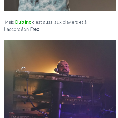
Mais
Dub inc
c'est aussi aux claviers et à
l'accordéon
Fred
: