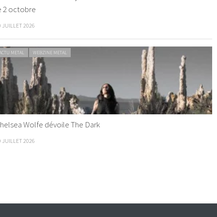
e 2 octobre
0 JUILLET 2026
ACTU METAL
WEBZINE METAL
helsea Wolfe dévoile The Dark
9 JUILLET 2026