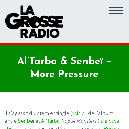
Al’Tarba & Senbeï –
More Pressure
Il s'agissait du premier single (
voir ici
) de l'album
entre
Senbeï
et
Al'Tarba
,
Rogue Monsters
(
la grosse
chronique ici
), paru en début d'année chez
Banzaï