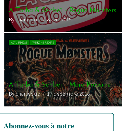
Al’Tarba & Senbeï – Rogue Monsters
By charliedub
/ 8 avril 2019
ACTU REGGAE
WEBZINE REGGAE
Al’Tarba & Senbeï – More Pressure
By charliedub
/ 17 décembre 2018
Abonnez-vous à notre