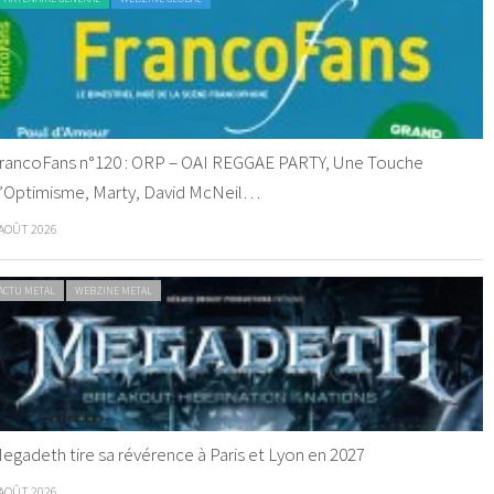
rancoFans n°120 : ORP – OAI REGGAE PARTY, Une Touche
’Optimisme, Marty, David McNeil…
 AOÛT 2026
ACTU METAL
WEBZINE METAL
egadeth tire sa révérence à Paris et Lyon en 2027
 AOÛT 2026