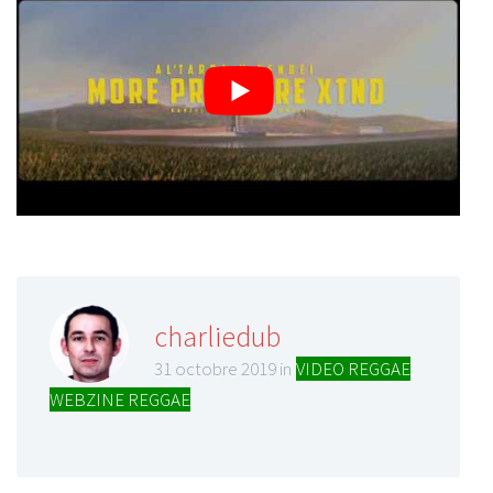
charliedub
31 octobre 2019 in
VIDEO REGGAE
,
WEBZINE REGGAE