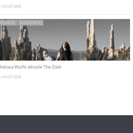
0 JUILLET 2026
ACTU METAL
WEBZINE METAL
helsea Wolfe dévoile The Dark
9 JUILLET 2026