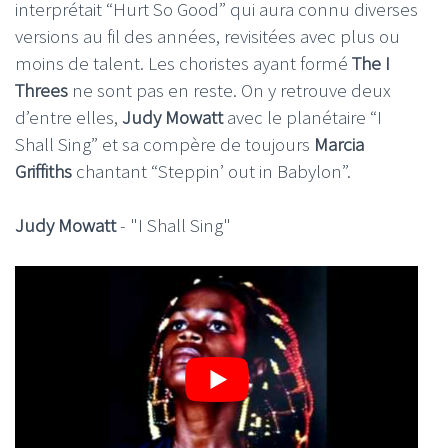
interprétait “Hurt So Good” qui aura connu diverses
versions au fil des années, revisitées avec plus ou
moins de talent. Les choristes ayant formé
The I
Threes
ne sont pas en reste. On y retrouve deux
d’entre elles,
Judy Mowatt
avec le planétaire “I
Shall Sing” et sa compère de toujours
Marcia
Griffiths
chantant “Steppin’ out in Babylon”.
Judy Mowatt
- "I Shall Sing"