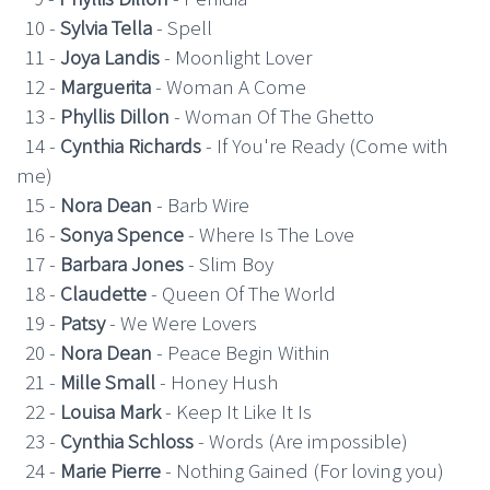
10 -
Sylvia Tella
- Spell
11 -
Joya Landis
- Moonlight Lover
12 -
Marguerita
- Woman A Come
13 -
Phyllis Dillon
- Woman Of The Ghetto
14 -
Cynthia Richards
- If You're Ready (Come with
me)
15 -
Nora Dean
- Barb Wire
16 -
Sonya Spence
- Where Is The Love
17 -
Barbara Jones
- Slim Boy
18 -
Claudette
- Queen Of The World
19 -
Patsy
- We Were Lovers
20 -
Nora Dean
- Peace Begin Within
21 -
Mille Small
- Honey Hush
22 -
Louisa Mark
- Keep It Like It Is
23 -
Cynthia Schloss
- Words (Are impossible)
24 -
Marie Pierre
- Nothing Gained (For loving you)