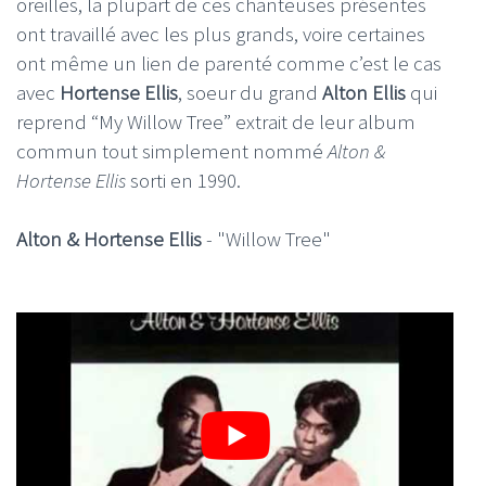
oreilles, la plupart de ces chanteuses présentes
ont travaillé avec les plus grands, voire certaines
ont même un lien de parenté comme c’est le cas
avec
Hortense Ellis
, soeur du grand
Alton Ellis
qui
reprend “My Willow Tree” extrait de leur album
commun tout simplement nommé
Alton &
Hortense Ellis
sorti en 1990.
Alton & Hortense Ellis
- "Willow Tree"