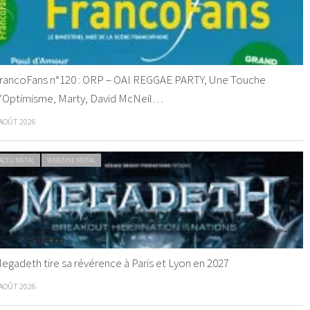
rancoFans n°120 : ORP – OAI REGGAE PARTY, Une Touche
’Optimisme, Marty, David McNeil…
 AOÛT 2026
ACTU METAL
WEBZINE METAL
egadeth tire sa révérence à Paris et Lyon en 2027
 AOÛT 2026