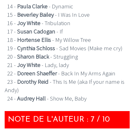
14 -
Paula Clarke
- Dynamic
15 -
Beverley Bailey
- I Was In Love
16 -
Joy White
- Tribulation
17 -
Susan Cadogan
- If
18 -
Hortense Ellis
- My Willow Tree
19 -
Cynthia Schloss
- Sad Movies (Make me cry)
20 -
Sharon Black
- Struggling
21 -
Joy White
- Lady, lady
22 -
Doreen Shaeffer
- Back In My Arms Again
23 -
Dorothy Reid
- This Is Me (aka If your name is
Andy)
24 -
Audrey Hall
- Show Me, Baby
NOTE DE L'AUTEUR : 7 / 10