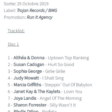
Sortie: 25 Octobre 2019
Label:
Trojan Records / BMG
Promotion:
Run It Agency
Tracklist:
Disc 1
1 -
Althéa & Donna
- Uptown Top Ranking
2 -
Susan Cadogan
- Hurt So Good
3 -
Sophia George
- Girlie Girlie
4 -
Judy Mowatt
- I Shall Sing
5 -
Marcia Griffiths
- Steppin' Out Of Babylon
6 -
Janet Kay & The Kaylets
- Lovin You
7 -
Joya Landis
- Angel Of The Morning
8 -
Sharon Forrester
- Silly Wasn't It
9 -
Phyllis Dillon
- Perfidia