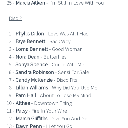
25 -
Marcia Aitken
- I'm Still In Love With You
Disc 2
1 -
Phyllis Dillon
- Love Was All I Had
2 -
Faye Bennett
- Back Wey
3 -
Lorna Bennett
- Good Woman
4 -
Nora Dean
- Butterflies
5 -
Sonya Spence
- Come With Me
6 -
Sandra Robinson
- Sensi For Sale
7 -
Candy McKenzie
- Disco Fits
8 -
Lillian Williams
- Why Did You Use Me
9 -
Pam Hall
- About To Lose My Mind
10 -
Althea
- Downtown Thing
11 -
Patsy
- Fire In Your Wire
12 -
Marcia Griffiths
- Give You And Get
13 -
Dawn Penn
- I Let You Go