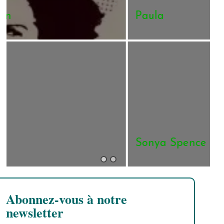
Paula
Sonya Spence
P
Abonnez-vous à notre
newsletter