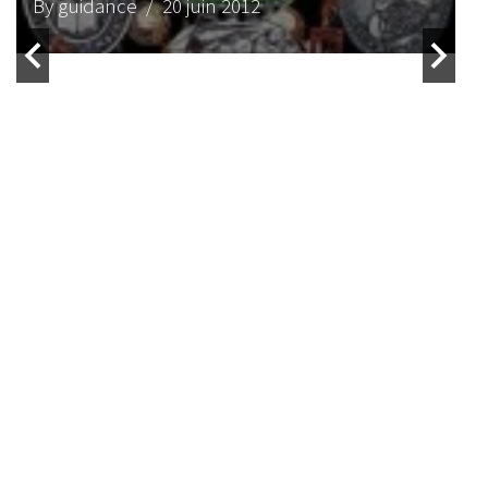
By zopelartisto
/ 8 avril 2017
ACTU REGGAE
WEBZINE REGGAE
Midnite au New Morning – 22 & 23
Août 2014
By magmamatte
/ 11 août 2014
ACTU REGGAE
WEBZINE REGGAE