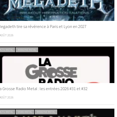
egadeth tire sa révérence à Paris et Lyon en 2027
 AOÛT 2026
ACTU METAL
WEBZINE METAL
a Grosse Radio Metal : les entrées 2026 #31 et #32
 AOÛT 2026
ACTU METAL
VIDEO METAL
WEBZINE METAL