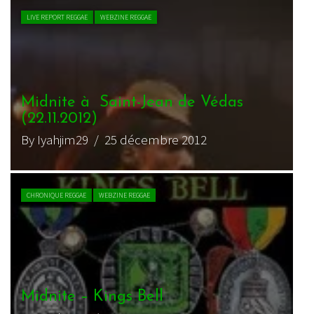
ACTU REGGAE
WEBZINE REGGAE
Akae Beka + 1ère partie au
RACK’AM le 23 avril 2017
By Sana P.
/ 18 avril 2017
ACTU REGGAE
WEBZINE REGGAE
Akae Beka & Marcus Gad – Nantes
– 25/04/17