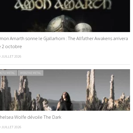
mon Amarth sonne le Gjallarhorn : The Allfather Awakens arrivera
e 2 octobre
0 JUILLET 2026
ACTU METAL
WEBZINE METAL
helsea Wolfe dévoile The Dark
9 JUILLET 2026