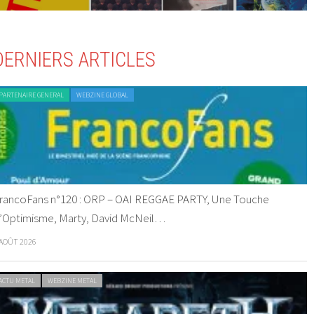
DERNIERS ARTICLES
PARTENAIRE GENERAL
WEBZINE GLOBAL
rancoFans n°120 : ORP – OAI REGGAE PARTY, Une Touche
’Optimisme, Marty, David McNeil…
 AOÛT 2026
ACTU METAL
WEBZINE METAL