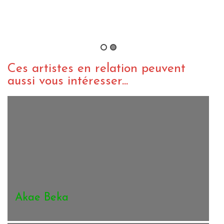
La dernière mouture 2013 de
Midnite est dans les bacs !
By Rens
/ 30 mai 2013
Ces artistes en relation peuvent
aussi vous intéresser...
Akae Beka