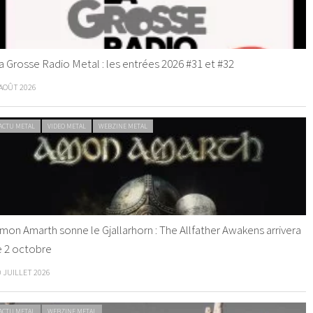
a Grosse Radio Metal : les entrées 2026 #31 et #32
 AOÛT 2026
ACTU METAL
VIDEO METAL
WEBZINE METAL
mon Amarth sonne le Gjallarhorn : The Allfather Awakens arrivera
e 2 octobre
0 JUILLET 2026
ACTU METAL
WEBZINE METAL