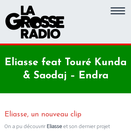
Eliasse feat Touré Kunda
& Saodaj – Endra
Eliasse, un nouveau clip
On a pu découvrir
Eliasse
et son dernier projet