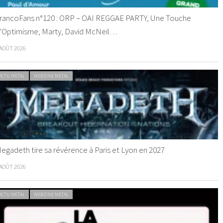
rancoFans n°120 : ORP – OAI REGGAE PARTY, Une Touche
’Optimisme, Marty, David McNeil…
 AOÛT 2026
ACTU METAL
WEBZINE METAL
egadeth tire sa révérence à Paris et Lyon en 2027
 AOÛT 2026
ACTU METAL
WEBZINE METAL