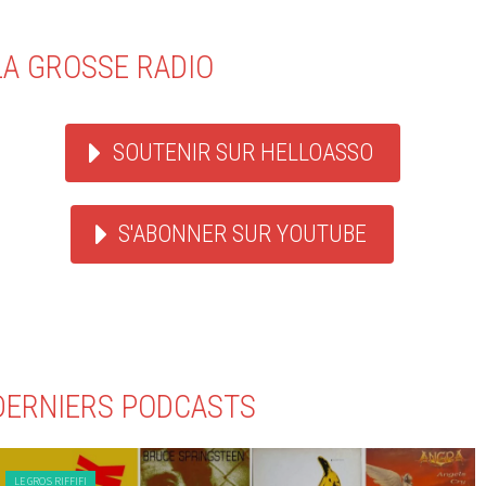
LA GROSSE RADIO
SOUTENIR SUR HELLOASSO
S'ABONNER SUR YOUTUBE
DERNIERS PODCASTS
LE GROS RIFFIFI