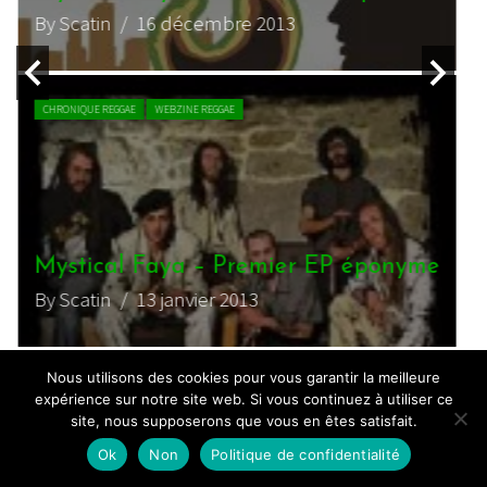
By Scatin
/ 16 décembre 2013
B
CHRONIQUE REGGAE
WEBZINE REGGAE
Mystical Faya – Premier EP éponyme
By Scatin
/ 13 janvier 2013
B
Nous utilisons des cookies pour vous garantir la meilleure
expérience sur notre site web. Si vous continuez à utiliser ce
site, nous supposerons que vous en êtes satisfait.
Ok
Non
Politique de confidentialité