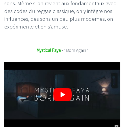
sons. Même si on revient aux fondamentaux avec
des codes du reggae classique, on y intègre nos
influences, des sons un peu plus modernes, on
expérimente et on s’amuse.
Mystical Faya
- " Born Again "