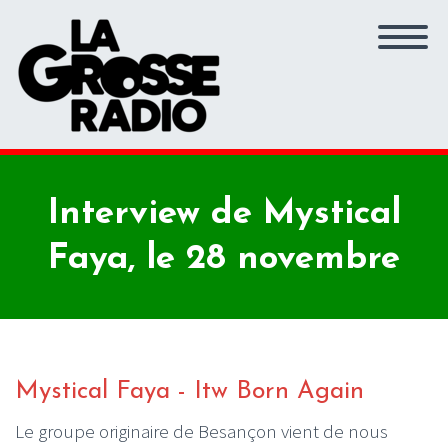
Interview de Mystical
Faya, le 28 novembre
Mystical Faya - Itw Born Again
Le groupe originaire de Besançon vient de nous