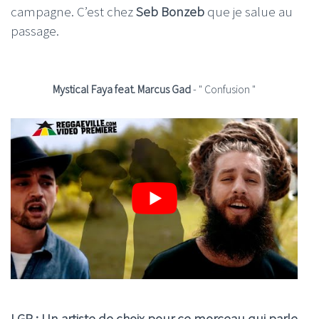
campagne. C’est chez
Seb Bonzeb
que je salue au
passage.
Mystical Faya feat. Marcus Gad
- " Confusion "
LGR : Un artiste de choix pour ce morceau qui parle