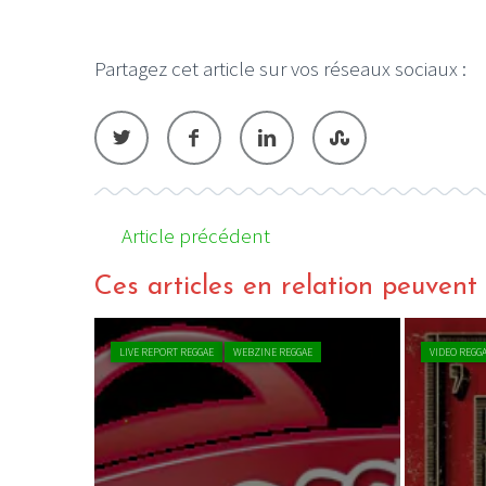
Partagez cet article sur vos réseaux sociaux :
LE GROS RIFFIF
LE GRO
Christm
Article précédent
Ces articles en relation peuvent a
LIVE REPORT REGGAE
WEBZINE REGGAE
VIDEO REGG
di 2