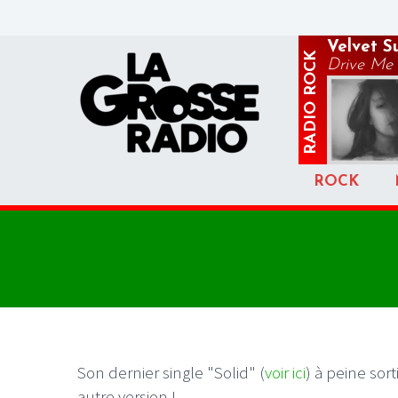
Velvet S
ROCK
Drive Me
RADIO
ROCK
Son dernier single "Solid" (
voir ici
) à peine sor
autre version !