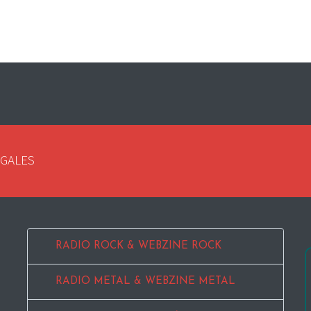
EGALES
RADIO ROCK & WEBZINE ROCK
RADIO METAL & WEBZINE METAL