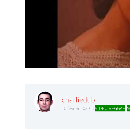
charliedub
10 février 2020 in
VIDEO REGGAE
,
W