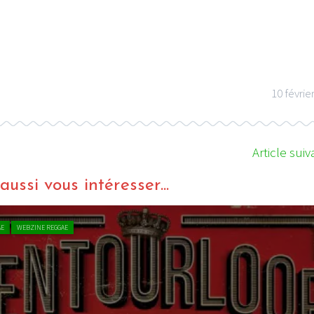
10 févrie
I
LE GROS RIFFIFI
S RIFFIFI –
LE GROS RIFFIFI – Su
as Riffifi 2025 !!!
The Covers !!!
Article suiv
ussi vous intéresser...
AE
WEBZINE REGGAE