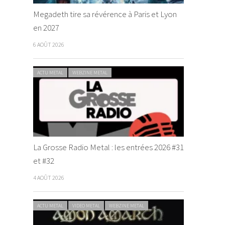
Megadeth tire sa révérence à Paris et Lyon
en 2027
6 AOÛT 2026
ACTU METAL
WEBZINE METAL
La Grosse Radio Metal : les entrées 2026 #31
et #32
4 AOÛT 2026
ACTU METAL
VIDEO METAL
WEBZINE METAL