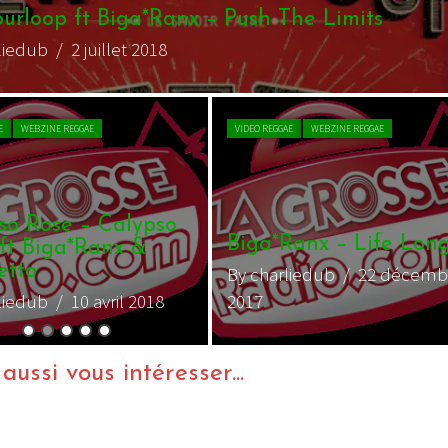
ourloop ft Biga*Ranx – Push The Limits
liedub
/ 2 juillet 2018
E
WEBZINE REGGAE
VIDEO REGGAE
WEBZINE REGGAE
so Rose – Calypso
Biga*Ranx – Life Lon
 ft Biga*Ranx &
etto
By charliedub
/ 22 décemb
liedub
/ 10 avril 2018
2017
ussi vous intéresser...