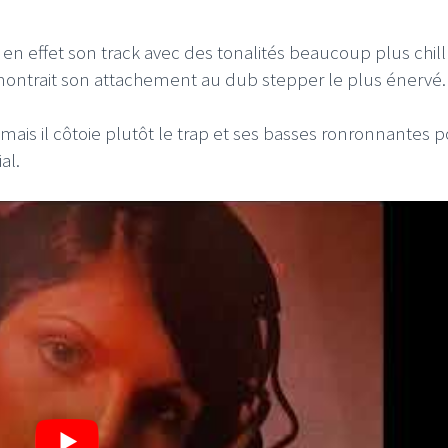
en effet son track avec des tonalités beaucoup plus chill
 montrait son attachement au dub stepper le plus énervé
mais il côtoie plutôt le trap et ses basses ronronnantes 
al.