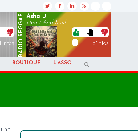
REGGAE
Asha D
Heart And Soul
RADIO
d'infos
+ d'infos
BOUTIQUE
L’ASSO
à une