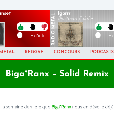
unset
Igorrr
METAL
Blastbeat Falafel
RADIO
+ d'infos
+ 
METAL
REGGAE
CONCOURS
PODCASTS
Biga*Ranx – Solid Remix
ti la semaine dernière que
Biga*Ranx
nous en dévoile déj