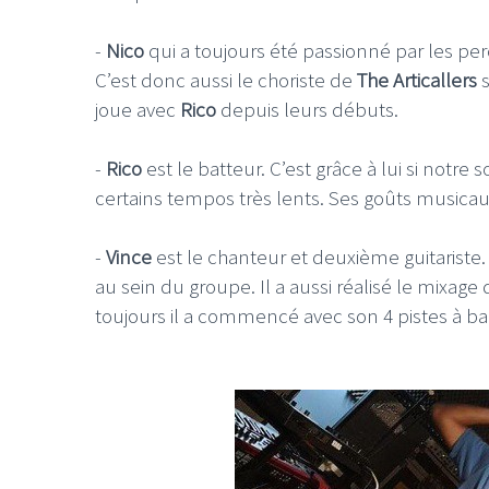
-
Nico
qui a toujours été passionné par les pe
C’est donc aussi le choriste de
The Articallers
s
joue avec
Rico
depuis leurs débuts.
LE GROS RIFFIF
-
Rico
est le batteur. C’est grâce à lui si notre 
certains tempos très lents. Ses goûts musicau
LE GRO
Christm
-
Vince
est le chanteur et deuxième guitariste. 
au sein du groupe. Il a aussi réalisé le mixag
toujours il a commencé avec son 4 pistes à b