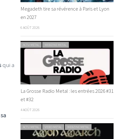
Megadeth tire sa révérence à Paris et Lyon
en 2027
6 AOÛT 2026
ACTU METAL
WEBZINE METAL
s
qui a
La Grosse Radio Metal : les entrées 2026 #31
et #32
4 AOÛT 2026
 sa
ACTU METAL
VIDEO METAL
WEBZINE METAL