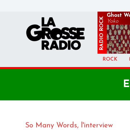
Ghost W
ROCK
Yoko
RADIO
ROCK
E
So Many Words, l'interview