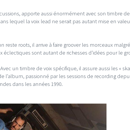
rcussions, apporte aussi énormément avec son timbre de 
ans lequel la voix lead ne serait pas autant mise en valeur
I
LE GROS RIFFIFI
son reste roots, il arrive à faire groover les morceaux malgr
x éclectiques sont autant de richesses d’idées pour le g
S RIFFIFI –
LE GROS RIFFIFI – Su
as Riffifi 2025 !!!
The Covers !!!
Avec un timbre de voix spécifique, il assure aussi les « sk
e de l’album, passionné par les sessions de recording depu
andes dans les années 1990.