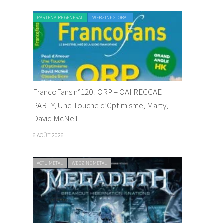
PARTENAIRE GENERAL
WEBZINE GLOBAL
FrancoFans n°120 : ORP – OAI REGGAE
PARTY, Une Touche d’Optimisme, Marty,
David McNeil…
6 AOÛT 2026
ACTU METAL
WEBZINE METAL