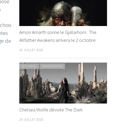
chose
n
choix
Amon Amarth sonne le Gjallarhorn : The
utes
Allfather Awakens arrivera le 2 octobre
ge de
30 JUILLET 2026
ACTU METAL
WEBZINE METAL
Chelsea Wolfe dévoile The Dark
29 JUILLET 2026