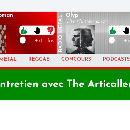
oman
Olyp
METAL
The Human Error
RADIO
+ d'infos
+ 
METAL
REGGAE
CONCOURS
PODCASTS
ntretien avec The Articalle