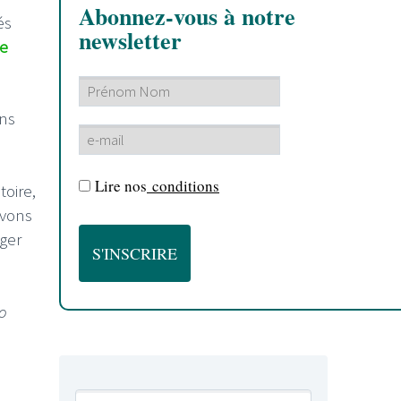
Abonnez-vous à notre
és
newsletter
e
ons
Lire nos
conditions
toire,
avons
nger
o