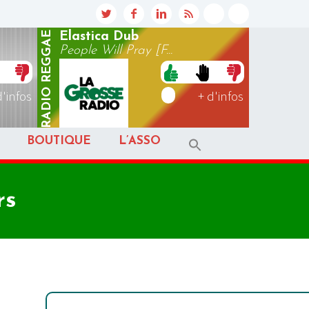
REGGAE
Elastica Dub
People Will Pray [F...
RADIO
d'infos
+ d'infos
BOUTIQUE
L’ASSO
rs