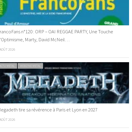
rancoFans n°120 : ORP – OAI REGGAE PARTY, Une Touche
’Optimisme, Marty, David McNeil…
 AOÛT 2026
ACTU METAL
WEBZINE METAL
egadeth tire sa révérence à Paris et Lyon en 2027
 AOÛT 2026