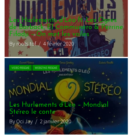
Les Hurlements d’Léo ft. Les Ogres
de Barback, El Communero & Perrine
Fifadji – On met les voiles
By roots tof
/ 4 février 2020
VIDEO REGGAE
WEBZINE REGGAE
Les Hurlements d’Léo – Mondial
Stereo le conte
By Oci Jay
/ 2 janvier 2020