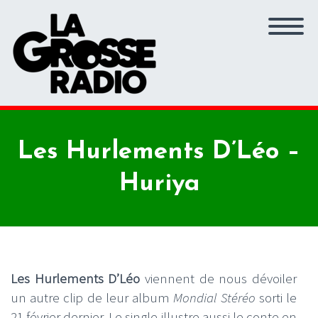
Les Hurlements D’Léo –
Huriya
Les Hurlements D’Léo
viennent de nous dévoiler
un autre clip de leur album
Mondial Stéréo
sorti le
21 février dernier. Le single illustre aussi le conte en