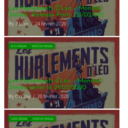
Les Hurlements D’Léo – Mondial
Stéréo : Release Party (21/02/20)
By J.Lion
/ 24 février 2020
ACTU REGGAE
WEBZINE REGGAE
Les Hurlements d’Léo – Mondial
Stereo sortie le 21/02/2020
By Oci Jay
/ 20 février 2020
VIDEO REGGAE
WEBZINE REGGAE