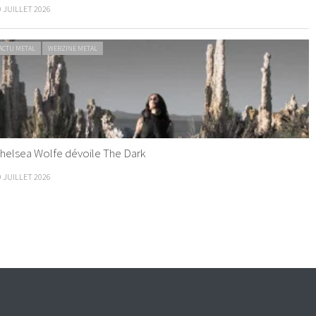
0 JUILLET 2026
ACTU METAL
WEBZINE METAL
helsea Wolfe dévoile The Dark
9 JUILLET 2026