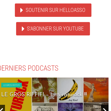
SOUTENIR SUR HELLOASSO
S'ABONNER SUR YOUTUBE
DERNIERS PODCASTS
LE GROS RIFFIFI
LE GROS RIFFIFI – Seven Days To Rock !!!