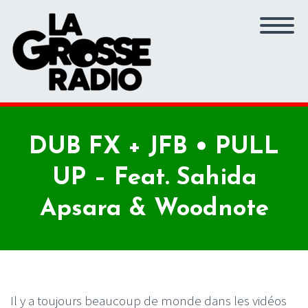
DUB FX + JFB • PULL
UP – Feat. Sahida
Apsara & Woodnote
Il y a toujours beaucoup de monde dans les vidéos