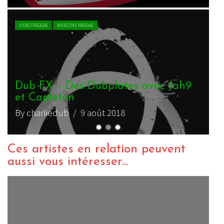
VIDEO REGGAE
WEBZINE REGGAE
Dub FX – Des Dubplates avec Jah9
et Capleton
By charliedub
/ 9 août 2018
Ces artistes en relation peuvent
aussi vous intéresser...