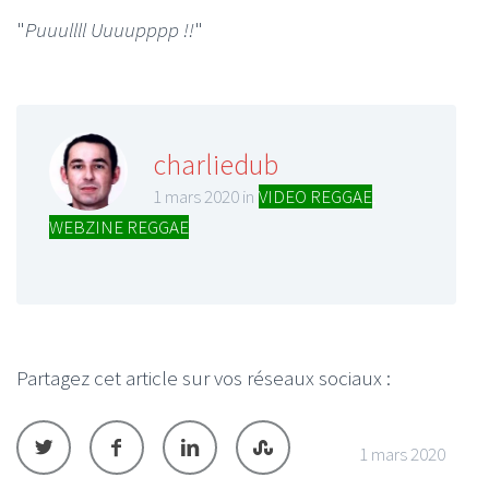
"
Puuullll Uuuupppp !!
"
charliedub
1 mars 2020 in
VIDEO REGGAE
,
WEBZINE REGGAE
Partagez cet article sur vos réseaux sociaux :
1 mars 2020