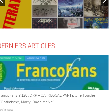
DERNIERS ARTICLES
PARTENAIRE GENERAL
WEBZINE GLOBAL
rancoFans n°120 : ORP – OAI REGGAE PARTY, Une Touche
’Optimisme, Marty, David McNeil…
 AOÛT 2026