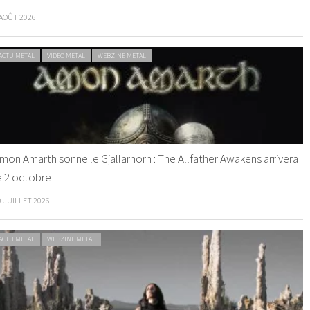
 AOÛT 2026
ACTU METAL
VIDEO METAL
WEBZINE METAL
mon Amarth sonne le Gjallarhorn : The Allfather Awakens arrivera
e 2 octobre
0 JUILLET 2026
ACTU METAL
WEBZINE METAL