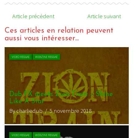
Article précédent
Article suivant
Ces articles en relation peuvent
aussi vous intéresser...
VIDEO REGGAE
WEBZINE REGGAE
Dub FX meets Zion Train – Shine
D
Like A Star
By charliedub
/ 5 novembre 2018
B
VIDEO REGGAE
WEBZINE REGGAE