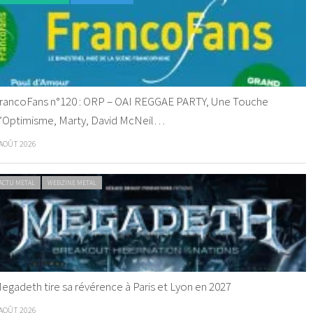
rancoFans n°120 : ORP – OAI REGGAE PARTY, Une Touche
’Optimisme, Marty, David McNeil…
 AOÛT 2026
ACTU METAL
WEBZINE METAL
egadeth tire sa révérence à Paris et Lyon en 2027
 AOÛT 2026