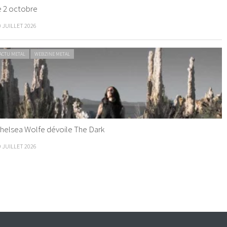
e 2 octobre
0 JUILLET 2026
ACTU METAL
WEBZINE METAL
helsea Wolfe dévoile The Dark
9 JUILLET 2026