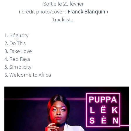
Sortie le 21 février
( crédit photo/cover :
Franck Blanquin
)
Tracklist :
1. Béguéty
2. Do This
3. Fake Love
4. Red Faya
5. Simplicity
6. Welcome to Africa