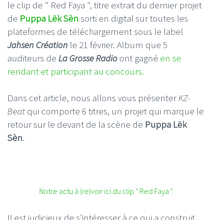
le clip de " Red Faya ", titre extrait du dernier projet
de
Puppa Lëk Sèn
sorti en digital sur toutes les
plateformes de téléchargement sous le label
Jahsen Création
le 21 février. Album que 5
auditeurs de
La Grosse Radio
ont gagné
en se
rendant et participant au concours.
Dans cet article, nous allons vous présenter
KZ-
Beat
qui comporte 6 titres, un projet qui marque le
retour sur le devant de la scène de
Puppa Lëk
Sèn
.
Notre actu à (re)voir ici du clip " Red Faya ".
Il est judicieux de s’intéresser à ce qui a construit