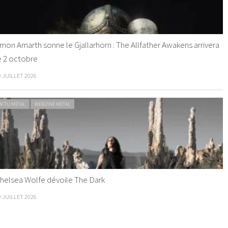
mon Amarth sonne le Gjallarhorn : The Allfather Awakens arrivera
e 2 octobre
0 JUILLET 2026
ACTU METAL
WEBZINE METAL
helsea Wolfe dévoile The Dark
9 JUILLET 2026