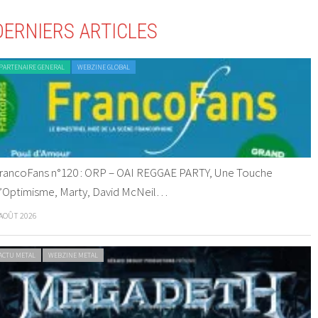
DERNIERS ARTICLES
PARTENAIRE GENERAL
WEBZINE GLOBAL
rancoFans n°120 : ORP – OAI REGGAE PARTY, Une Touche
’Optimisme, Marty, David McNeil…
 AOÛT 2026
ACTU METAL
WEBZINE METAL