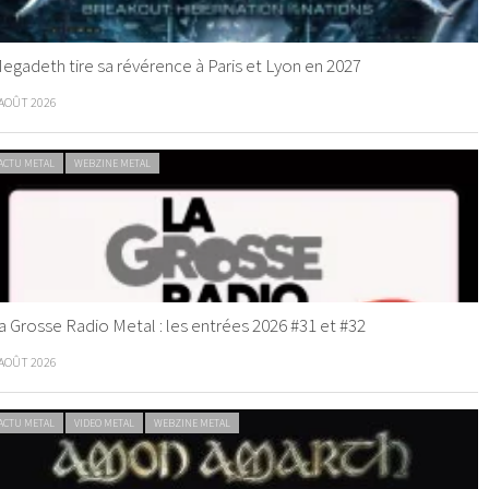
egadeth tire sa révérence à Paris et Lyon en 2027
 AOÛT 2026
ACTU METAL
WEBZINE METAL
a Grosse Radio Metal : les entrées 2026 #31 et #32
 AOÛT 2026
ACTU METAL
VIDEO METAL
WEBZINE METAL