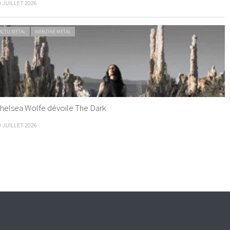
0 JUILLET 2026
ACTU METAL
WEBZINE METAL
helsea Wolfe dévoile The Dark
9 JUILLET 2026