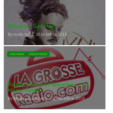
Volodia – Get High
By roots tof
/ 30 octobre 2018
VIDEO REGGAE
WEBZINE REGGAE
Volodia, Scars et Jamadom – La
Même Passion
By Mickey Cuadrado
/ 15 octobre 2018