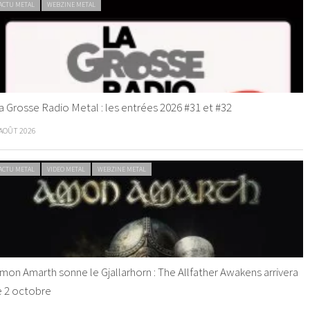
ACTU METAL
WEBZINE METAL
a Grosse Radio Metal : les entrées 2026 #31 et #32
 AOÛT 2026
ACTU METAL
VIDEO METAL
WEBZINE METAL
mon Amarth sonne le Gjallarhorn : The Allfather Awakens arrivera
e 2 octobre