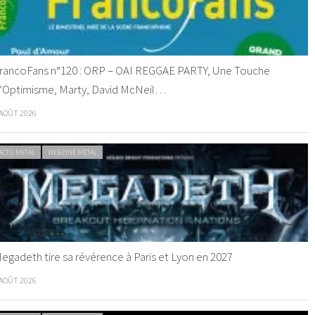
rancoFans n°120 : ORP – OAI REGGAE PARTY, Une Touche
’Optimisme, Marty, David McNeil…
 AOÛT 2026
ACTU METAL
WEBZINE METAL
egadeth tire sa révérence à Paris et Lyon en 2027
 AOÛT 2026