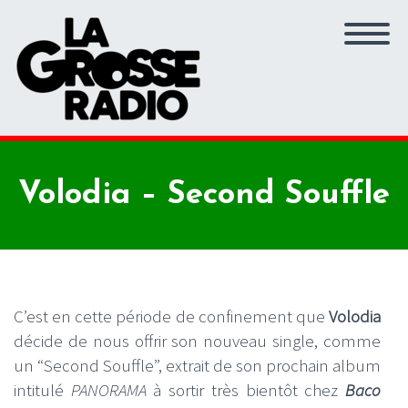
Volodia – Second Souffle
C’est en cette période de confinement que
Volodia
décide de nous offrir son nouveau single, comme
un “Second Souffle”, extrait de son prochain album
intitulé
PANORAMA
à sortir très bientôt chez
Baco