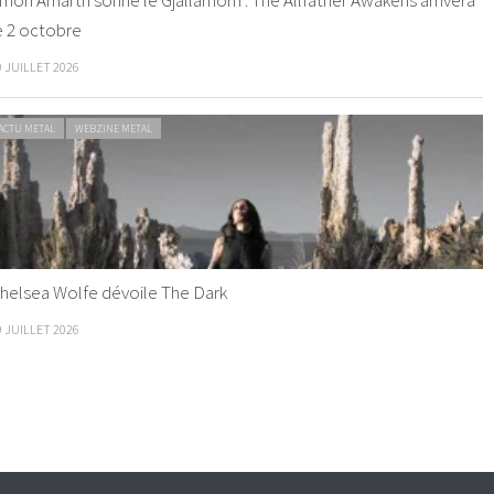
e 2 octobre
0 JUILLET 2026
ACTU METAL
WEBZINE METAL
helsea Wolfe dévoile The Dark
9 JUILLET 2026