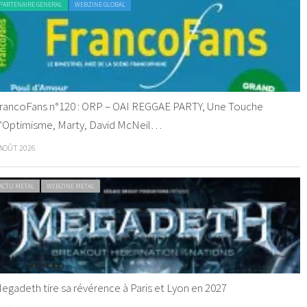
PARTENAIRE GENERAL
WEBZINE GLOBAL
rancoFans n°120 : ORP – OAI REGGAE PARTY, Une Touche
’Optimisme, Marty, David McNeil…
 AOÛT 2026
ACTU METAL
WEBZINE METAL
egadeth tire sa révérence à Paris et Lyon en 2027