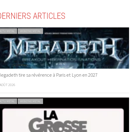
DERNIERS ARTICLES
ACTU METAL
WEBZINE METAL
egadeth tire sa révérence à Paris et Lyon en 2027
 AOÛT 2026
ACTU METAL
WEBZINE METAL