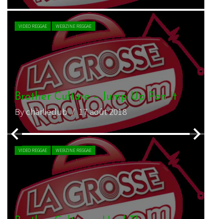
CHRONIQUE REGGAE
WEBZINE REGGAE
on It
Brother Culture – Dreadlocks Th
By charliedub
/ 19 octobre 2015