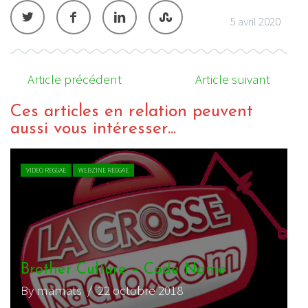
5 avril 2020
Article précédent
Article suivant
Ces articles en relation peuvent
aussi vous intéresser...
ACTU REGGAE
WEBZINE REGGAE
Brother Culture feat Nello B. – 
me
Track on Yannis RRH Ruben Ri
By Sana P.
/ 1 février 2016