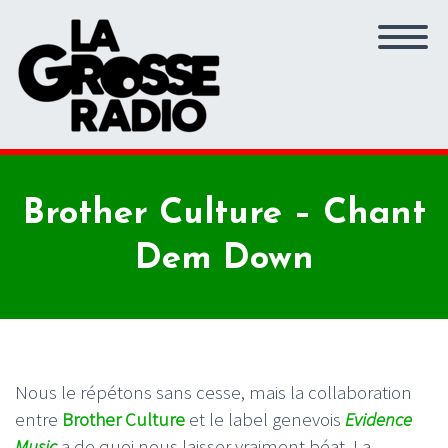
Brother Culture – Chant
Dem Down
Nous le répétons sans cesse, mais la collaboration
entre
Brother Culture
et le label genevois
Evidence
Music
a de quoi nous laisser vraiment béat. La