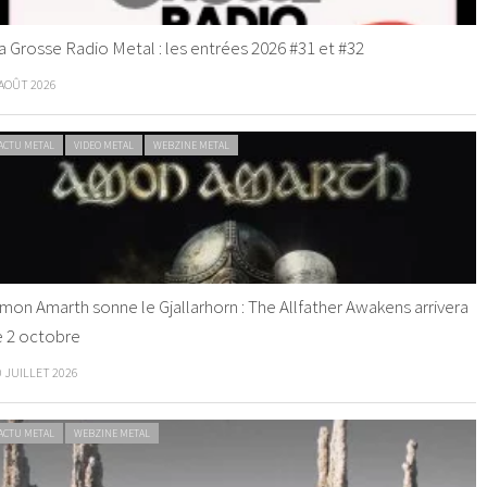
a Grosse Radio Metal : les entrées 2026 #31 et #32
 AOÛT 2026
ACTU METAL
VIDEO METAL
WEBZINE METAL
mon Amarth sonne le Gjallarhorn : The Allfather Awakens arrivera
e 2 octobre
0 JUILLET 2026
ACTU METAL
WEBZINE METAL