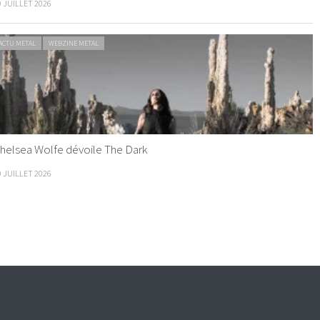
0 JUILLET 2026
ACTU METAL
WEBZINE METAL
helsea Wolfe dévoile The Dark
9 JUILLET 2026