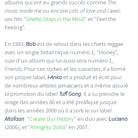
albums qui ont eu grands succès comme
The
music inside me
ou encore
L
ots
of love and I
avec
ses hits "
Ghetto Stays in the Mind
" et "Feel the
Feeling".
En 1983,
Bob
est de retour dans les charts reggae
avec un single britannique numéro 1, "Honey",
suivi d'un album qui lui-aussi sera numéro 1,
Friends
. Pour ces sorties et les suivantes, il a formé
son propre label,
I-Anka
et a produit et écrit pour
de nombreux artistes jamaicains et a même assuré
la promotion du label
Tuff Gong
. Il a su prendre le
virage des années 80 et a été prolifique jusque
dans les années 2000 où il a sorti le sur label
Altafaan
"
Create Our History
" en duo avec
Luciano
(2006), et "
Almighty Dolla
" en 2007.