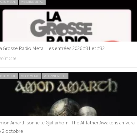
ACTU METAL
WEBZINE METAL
a Grosse Radio Metal : les entrées 2026 #31 et #32
 AOÛT 2026
ACTU METAL
VIDEO METAL
WEBZINE METAL
mon Amarth sonne le Gjallarhorn : The Allfather Awakens arrivera
e 2 octobre