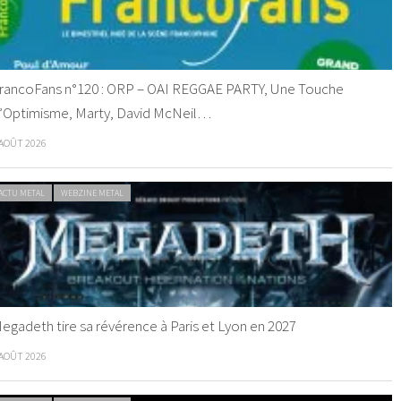
rancoFans n°120 : ORP – OAI REGGAE PARTY, Une Touche
’Optimisme, Marty, David McNeil…
 AOÛT 2026
ACTU METAL
WEBZINE METAL
egadeth tire sa révérence à Paris et Lyon en 2027
 AOÛT 2026