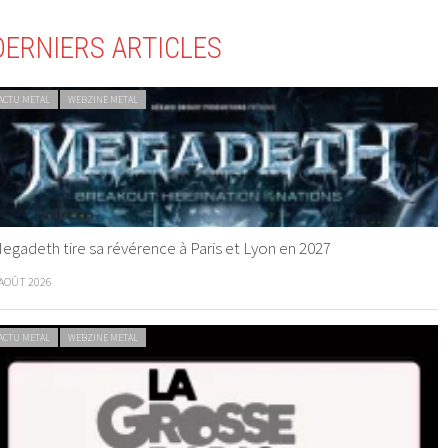
DERNIERS ARTICLES
ACTU METAL
WEBZINE METAL
egadeth tire sa révérence à Paris et Lyon en 2027
 AOÛT 2026
ACTU METAL
WEBZINE METAL