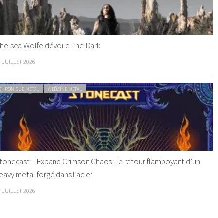
helsea Wolfe dévoile The Dark
9 JUILLET 2026
CHRONIQUE METAL
WEBZINE METAL
tonecast – Expand Crimson Chaos : le retour flamboyant d’un
eavy metal forgé dans l’acier
8 JUILLET 2026