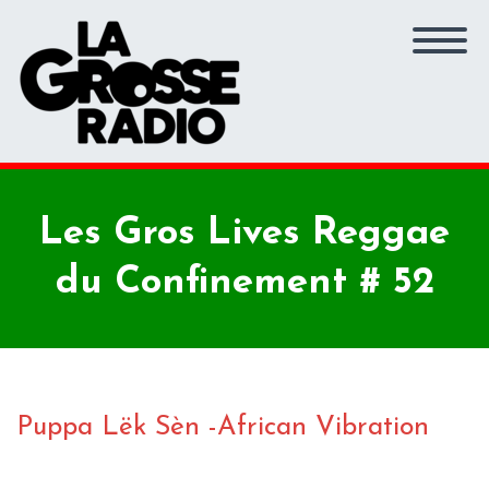
Les Gros Lives Reggae
du Confinement # 52
Puppa Lëk Sèn -African Vibration