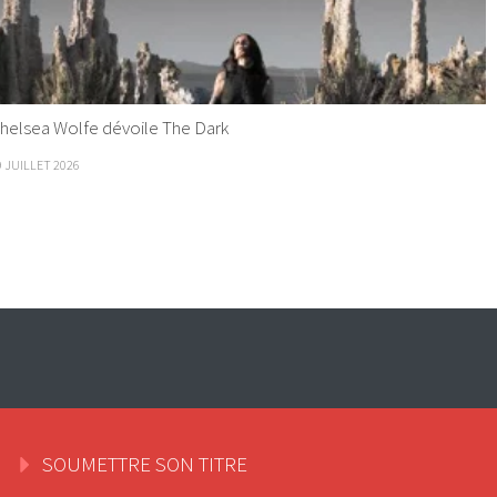
helsea Wolfe dévoile The Dark
9 JUILLET 2026
SOUMETTRE SON TITRE