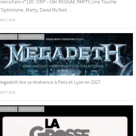
rancoFans n°120 : ORP – OAI REGGAE PARTY, Une Touche
’Optimisme, Marty, David McNeil…
 AOÛT 2026
ACTU METAL
WEBZINE METAL
egadeth tire sa révérence à Paris et Lyon en 2027
 AOÛT 2026
ACTU METAL
WEBZINE METAL