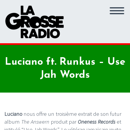
Luciano ft. Runkus – Use
Jah Words
Luciano
nous offre un troisième extrait de son futur
album
The Answern
produit par
Oneness Records
et
intitulé “Use Jah Words”. Le vétéran jamaïcain invite