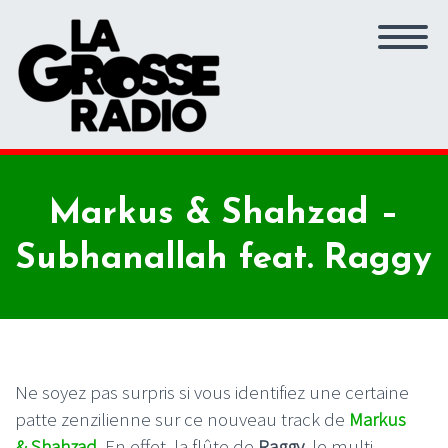
Markus & Shahzad –
Subhanallah feat. Raggy
Ne soyez pas surpris si vous identifiez une certaine
patte zenzilienne sur ce nouveau track de
Markus
& Shahzad
. En effet, la flûte de
Raggy
, le multi-