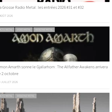
a Grosse Radio Metal : les entrées 2026 #31 et #32
 AOÛT 2026
ACTU METAL
VIDEO METAL
WEBZINE METAL
mon Amarth sonne le Gjallarhorn : The Allfather Awakens arrivera
e 2 octobre
0 JUILLET 2026
ACTU METAL
WEBZINE METAL