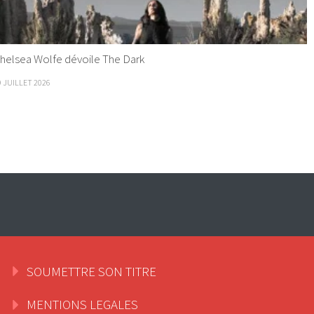
helsea Wolfe dévoile The Dark
9 JUILLET 2026
SOUMETTRE SON TITRE
MENTIONS LEGALES