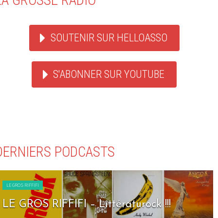
SOUTENIR SUR HELLOASSO
S'ABONNER SUR YOUTUBE
DERNIERS PODCASTS
LE GROS RIFFIFI
LE GROS RIFFIFI – Littératurock !!!