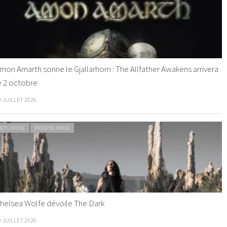
mon Amarth sonne le Gjallarhorn : The Allfather Awakens arrivera
e 2 octobre
0 JUILLET 2026
ACTU METAL
WEBZINE METAL
helsea Wolfe dévoile The Dark
9 JUILLET 2026