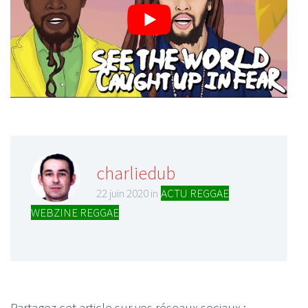
charliedub
22 juin 2020 in
ACTU REGGAE
,
WEBZINE REGGAE
Partagez cet article sur vos réseaux sociaux :