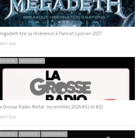
egadeth tire sa révérence à Paris et Lyon en 2027
 AOÛT 2026
ACTU METAL
WEBZINE METAL
a Grosse Radio Metal : les entrées 2026 #31 et #32
 AOÛT 2026
ACTU METAL
VIDEO METAL
WEBZINE METAL