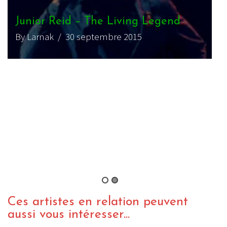
Junior Reid – The Living Legend
Jul
By Larnak
/ 30 septembre 2015
By s
VIDEO 
Jul
By m
Ces artistes en relation peuvent
aussi vous intéresser...