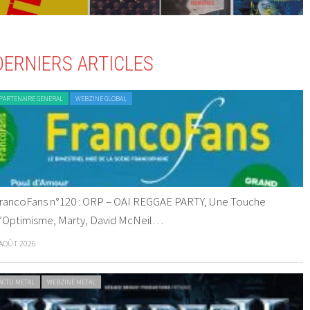
DERNIERS ARTICLES
PARTENAIRE GENERAL
WEBZINE GLOBAL
rancoFans n°120 : ORP – OAI REGGAE PARTY, Une Touche
’Optimisme, Marty, David McNeil…
 AOÛT 2026
ACTU METAL
WEBZINE METAL