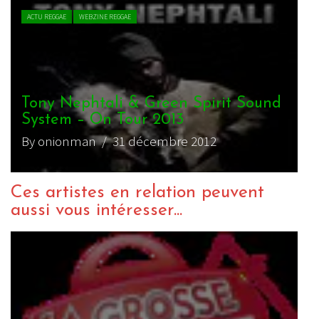
ACTU REGGAE
WEBZINE REGGAE
Tony Nephtali & Green Spirit Sound
System – On Tour 2013
By onionman
/ 31 décembre 2012
Ces artistes en relation peuvent
aussi vous intéresser...