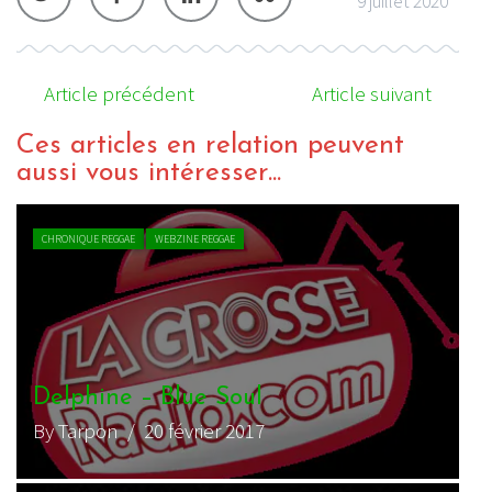
9 juillet 2020
Article précédent
Article suivant
Ces articles en relation peuvent
aussi vous intéresser...
CHRONIQUE REGGAE
WEBZINE REGGAE
Delphine – Blue Soul
By Tarpon
/ 20 février 2017