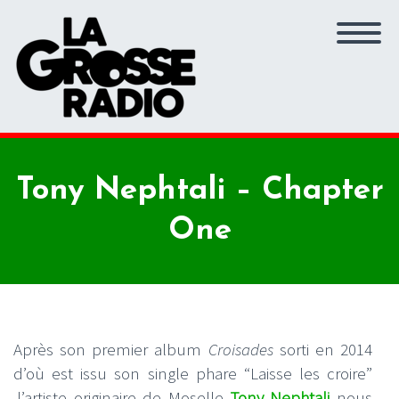
Tony Nephtali – Chapter
One
Après son premier album
Croisades
sorti en 2014
d’où est issu son single phare “Laisse les croire”
,l’artiste originaire de Moselle
Tony Nephtali
nous