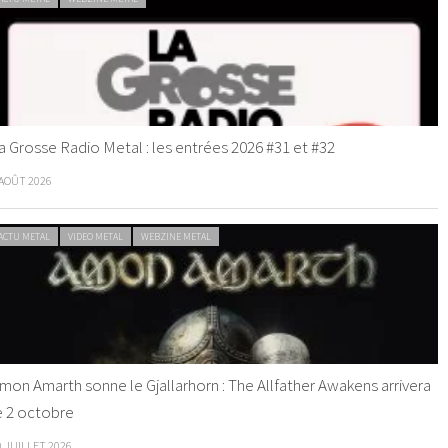
a Grosse Radio Metal : les entrées 2026 #31 et #32
 AOÛT 2026
ACTU METAL
VIDEO METAL
WEBZINE METAL
mon Amarth sonne le Gjallarhorn : The Allfather Awakens arrivera
e 2 octobre
0 JUILLET 2026