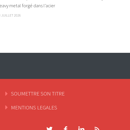
eavy metal forgé dans l’acier
8 JUILLET 2026
SOUMETTRE SON TITRE
MENTIONS LEGALES