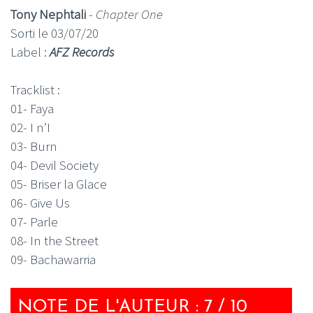
Tony Nephtali
-
Chapter One
Sorti le 03/07/20
Label :
AFZ Records
Tracklist :
01- Faya
02- I n’I
03- Burn
04- Devil Society
05- Briser la Glace
06- Give Us
07- Parle
08- In the Street
09- Bachawarria
NOTE DE L'AUTEUR : 7 / 10