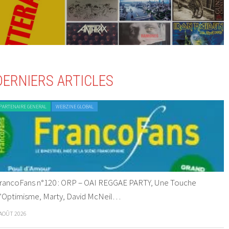
DERNIERS ARTICLES
PARTENAIRE GENERAL
WEBZINE GLOBAL
rancoFans n°120 : ORP – OAI REGGAE PARTY, Une Touche
’Optimisme, Marty, David McNeil…
 AOÛT 2026