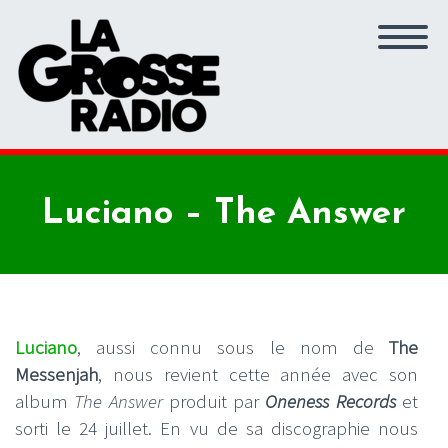
Luciano – The Answer
Luciano
, aussi connu sous le nom de
The
Messenjah
, nous revient cette année avec son
album
The Answer
produit par
Oneness Records
et
sorti le 24 juillet. En vu de sa discographie nous