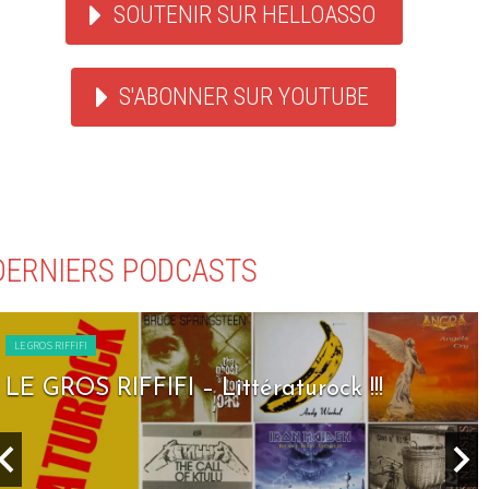
SOUTENIR SUR HELLOASSO
S'ABONNER SUR YOUTUBE
DERNIERS PODCASTS
LE GROS RIFFIFI
LE GROS RIFFIFI – Seven Days To Rock !!!