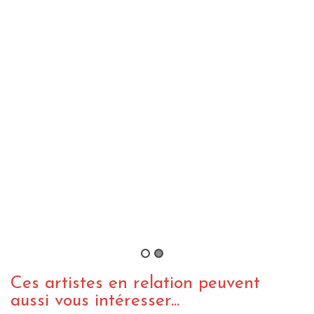
Luciano & Iba Mahr – The Victory le
clip
By magmamatte
/ 12 avril 2020
VIDEO REGGAE
WEBZINE REGGAE
Luciano & Iba Mahr – The Victory
By J.Lion
/ 18 mars 2020
Ces artistes en relation peuvent
aussi vous intéresser...