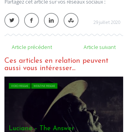
Partagez cet article sur vos réseaux sociaux :
29 juillet 2020
Article précédent
Article suivant
Ces articles en relation peuvent
aussi vous intéresser...
VIDEO REGGAE
WEBZINE REGGAE
Luciano ft. Jesse Royal – The Music