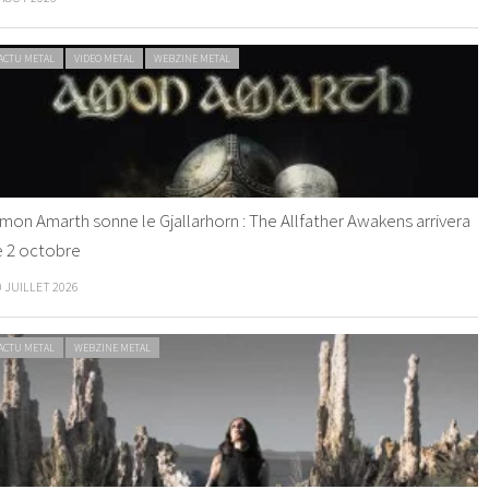
ACTU METAL
VIDEO METAL
WEBZINE METAL
mon Amarth sonne le Gjallarhorn : The Allfather Awakens arrivera
e 2 octobre
0 JUILLET 2026
ACTU METAL
WEBZINE METAL