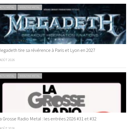
ACTU METAL
WEBZINE METAL
egadeth tire sa révérence à Paris et Lyon en 2027
 AOÛT 2026
ACTU METAL
WEBZINE METAL
a Grosse Radio Metal : les entrées 2026 #31 et #32
 AOÛT 2026