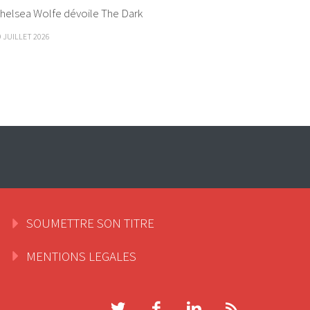
helsea Wolfe dévoile The Dark
9 JUILLET 2026
SOUMETTRE SON TITRE
MENTIONS LEGALES