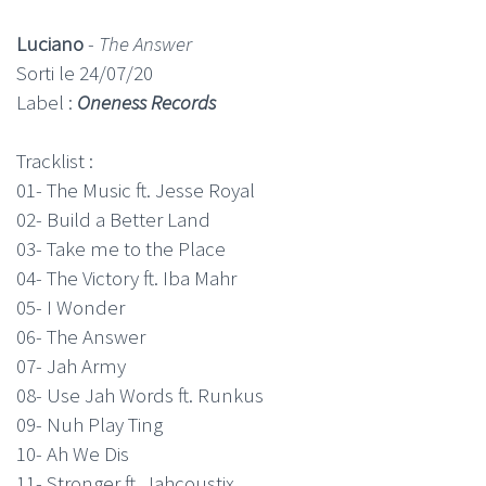
Luciano
-
The Answer
Sorti le 24/07/20
Label :
Oneness Records
Tracklist :
01- The Music ft. Jesse Royal
02- Build a Better Land
03- Take me to the Place
04- The Victory ft. Iba Mahr
05- I Wonder
06- The Answer
07- Jah Army
08- Use Jah Words ft. Runkus
09- Nuh Play Ting
10- Ah We Dis
11- Stronger ft. Jahcoustix