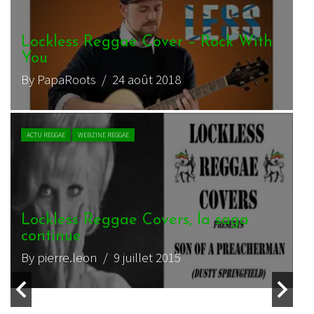
Rock With
Solidarity Project – Burning an
Looting
By mamats
/ 11 mai 2020
VIDEO REGGAE
WEBZINE REGGAE
a saga
Lockless – Who This Time
By Mickey Cuadrado
/ 2 mars 2020
INTERVIEW REGGAE
WEBZINE REGGAE