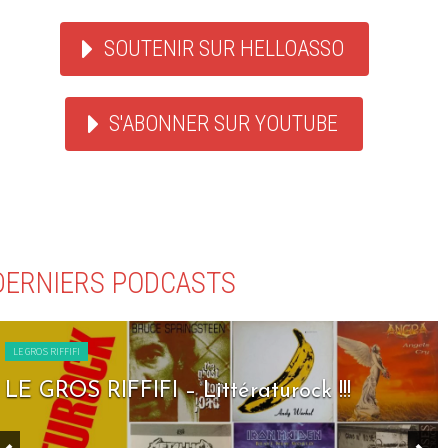
SOUTENIR SUR HELLOASSO
S'ABONNER SUR YOUTUBE
DERNIERS PODCASTS
LE GROS RIFFIFI
LE GROS RIFFIFI – Seven Days To Rock !!!