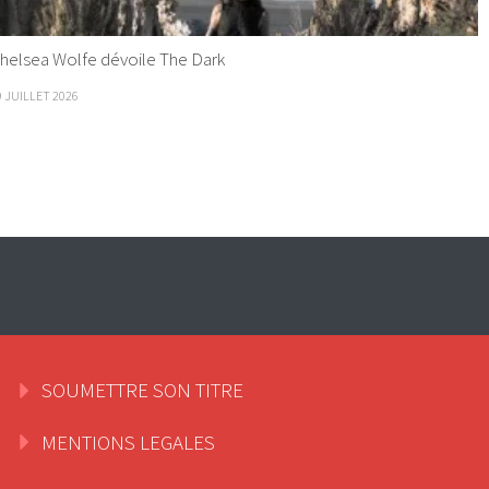
helsea Wolfe dévoile The Dark
9 JUILLET 2026
SOUMETTRE SON TITRE
MENTIONS LEGALES