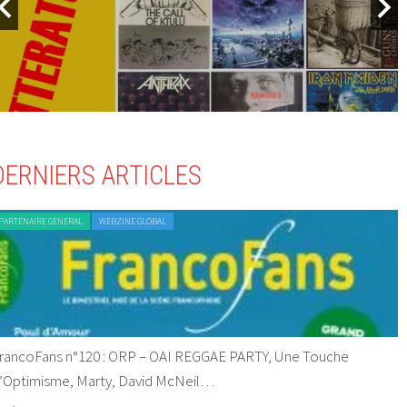
DERNIERS ARTICLES
PARTENAIRE GENERAL
WEBZINE GLOBAL
rancoFans n°120 : ORP – OAI REGGAE PARTY, Une Touche
’Optimisme, Marty, David McNeil…