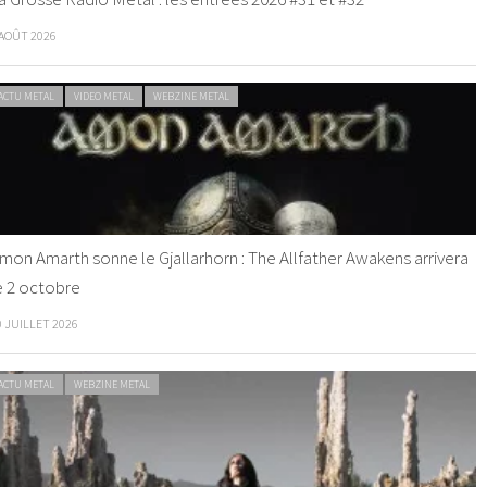
 AOÛT 2026
ACTU METAL
VIDEO METAL
WEBZINE METAL
mon Amarth sonne le Gjallarhorn : The Allfather Awakens arrivera
e 2 octobre
0 JUILLET 2026
ACTU METAL
WEBZINE METAL