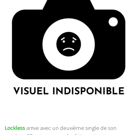
Lockless
arrive avec un deuxième single de son