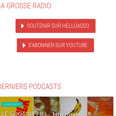
LA GROSSE RADIO
SOUTENIR SUR HELLOASSO
S'ABONNER SUR YOUTUBE
DERNIERS PODCASTS
LE GROS RIFFIFI
LE GROS RIFFIFI – Seven Days To Rock !!!