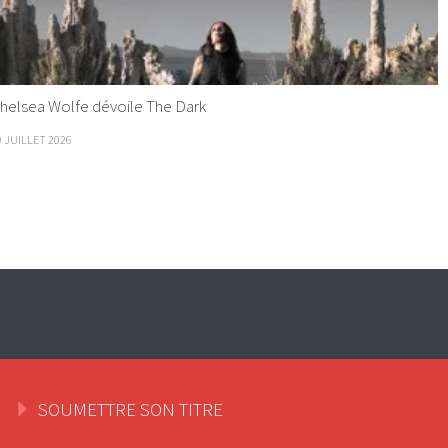
helsea Wolfe dévoile The Dark
9 JUILLET 2026
SOUMETTRE SON TITRE