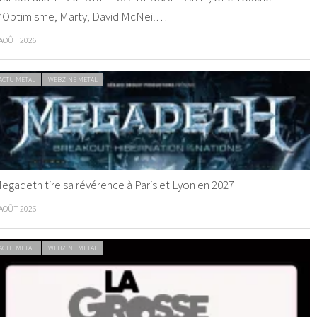
’Optimisme, Marty, David McNeil…
 AOÛT 2026
ACTU METAL
WEBZINE METAL
egadeth tire sa révérence à Paris et Lyon en 2027
 AOÛT 2026
ACTU METAL
WEBZINE METAL