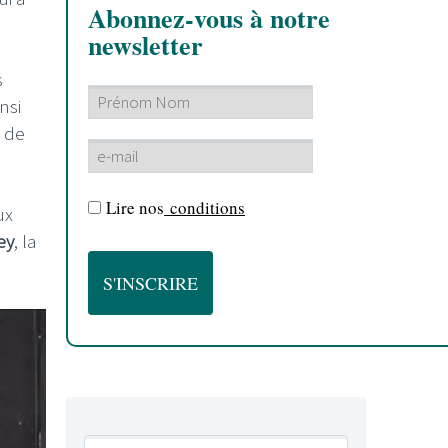
Abonnez-vous à notre
newsletter
s
nsi
t de
Lire nos
conditions
ux
ey
, la