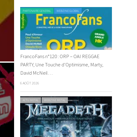
PARTENAIRE GENERAL
WEBZINE GLOBAL
FrancoFans n°120 : ORP – OAI REGGAE
PARTY, Une Touche d’Optimisme, Marty,
David McNeil…
6 AOÛT 2026
ACTU METAL
WEBZINE METAL