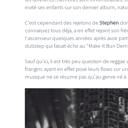
invité ses enfants sur son dernier album, nat
C'est cependant des rejetons de
Stephen
don
connaissez tous déjà, a en effet rejoint son frè
l'ascenseur quelques années après avoir part
dubstep qui faisait écho au "Make It Bun De
Sauf qu'ici, il est très peu question de reggae 
frangins ayant en effet posé leurs flows sur un 
musique ne se résume pas qu'au genre né à 