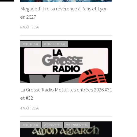
Megadeth tire sa révérence à Paris et Lyon
en 2027
6 AOÛT 2026
ACTU METAL
WEBZINE METAL
La Grosse Radio Metal : les entrées 2026 #31
et #32
4 AOÛT 2026
ACTU METAL
VIDEO METAL
WEBZINE METAL