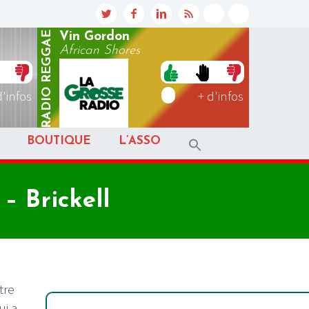
REGGAE
Vin Gordon
African Shores
RADIO
d'infos
+ d'infos
BOUTIQUE
L’ASSO
– Brickell
tre
i a