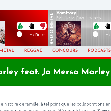
e
Vomitory
METAL
For Gore And Country
RADIO
+ d'infos
+ 
METAL
REGGAE
CONCOURS
PODCASTS
ley feat. Jo Mersa Marley 
ne histoire de famille, à tel point que les collaborations en
Un exemple nous en a encore été donné hier avec
Ziggy
qu