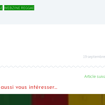
AE
,
WEBZINE REGGAE
I
LE GROS RIFFIFI
S RIFFIFI –
LE GROS RIFFIFI – Su
as Riffifi 2025 !!!
The Covers !!!
19 septembre
Article suiv
ussi vous intéresser...