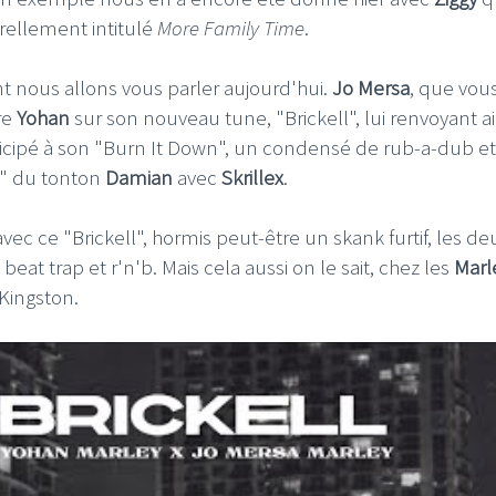
urellement intitulé
More Family Time
.
t nous allons vous parler aujourd'hui.
Jo Mersa
, que vou
re
Yohan
sur son nouveau tune, "Brickell", lui renvoyant ai
icipé à son "Burn It Down", un condensé de rub-a-dub e
m" du tonton
Damian
avec
Skrillex
.
avec ce "Brickell", hormis peut-être un skank furtif, les de
beat trap et r'n'b. Mais cela aussi on le sait, chez les
Marl
Kingston.