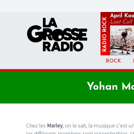
April Ka
ROCK
Last Call
RADIO
ROCK
Yohan Mar
Chez les
Marley
, on le sait, la musique c'est u
les différents membres sont innombrables. 