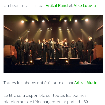
Un beau travail fait par
Artikal Band
et
Mike Louvila
;
Toutes les photos ont été fournies par
Artikal Music
Le titre sera disponible sur toutes les bonnes
plateformes de téléchargement à partir du 30