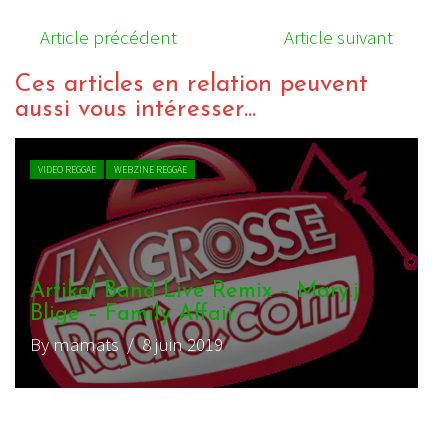
Article précédent
Article suivant
Ces articles en relation peuvent
aussi vous intéresser...
VIDEO REGGAE
WEBZINE REGGAE
Yaniss Odua – Destinée
By J.Lion
/ 2 octobre 2020
INTERVIEW REGGAE
WEBZINE REGGAE