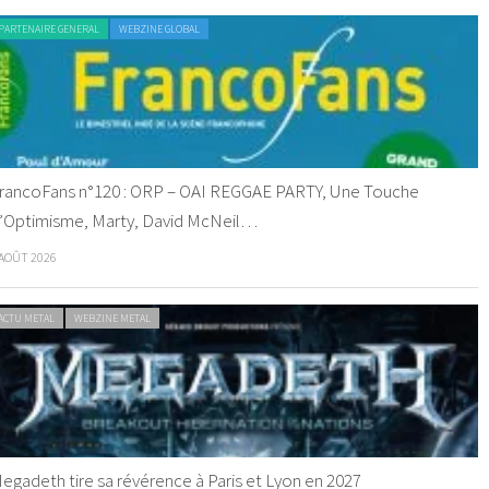
PARTENAIRE GENERAL
WEBZINE GLOBAL
rancoFans n°120 : ORP – OAI REGGAE PARTY, Une Touche
’Optimisme, Marty, David McNeil…
 AOÛT 2026
ACTU METAL
WEBZINE METAL
egadeth tire sa révérence à Paris et Lyon en 2027