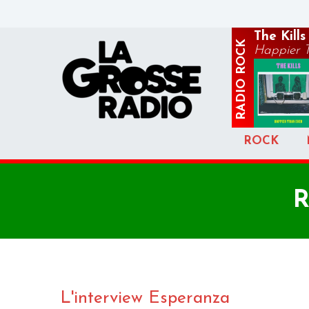
The Kills
ROCK
Happier 
RADIO
ROCK
R
L'interview Esperanza