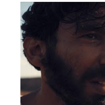
LE GROS RIFFIFI
LE GROS R
LE GROS RIFFIFI –
LE G
Christmas Riffifi 2025 !!!
The C