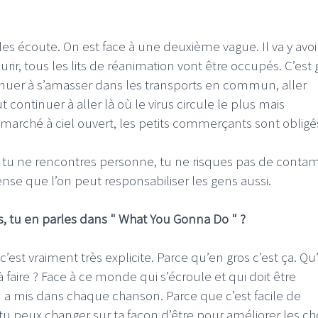
es écoute. On est face à une deuxième vague. Il va y avoi
ir, tous les lits de réanimation vont être occupés. C’est 
inuer à s’amasser dans les transports en commun, aller
 continuer à aller là où le virus circule le plus mais
n marché à ciel ouvert, les petits commerçants sont obligé
tu ne rencontres personne, tu ne risques pas de contam
nse que l’on peut responsabiliser les gens aussi.
s, tu en parles dans " What You Gonna Do " ?
c’est vraiment très explicite. Parce qu’en gros c’est ça. Qu
 à faire ? Face à ce monde qui s’écroule et qui doit être
on a mis dans chaque chanson. Parce que c’est facile de
 tu peux changer sur ta façon d’être pour améliorer les ch