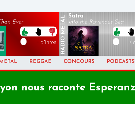
Satra
METAL
Than Ever
Into the Ravenous Sea
RADIO
+ d'infos
+ 
METAL
REGGAE
CONCOURS
PODCASTS
yon nous raconte Esperan