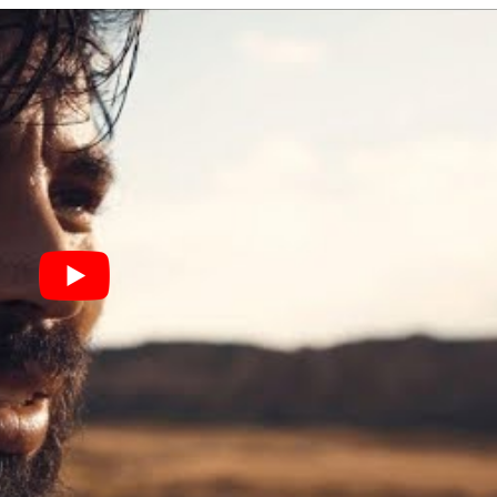
IFFIFI
LE GROS RIFFIFI
ROS RIFFIFI – Surfin’
LE GROS RIFFIFI –
overs !!!
Littératurock !!!