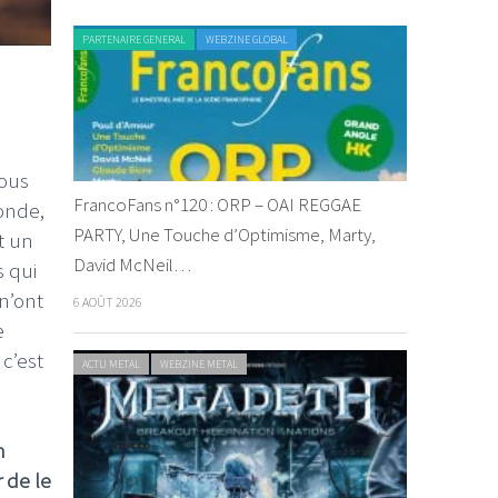
PARTENAIRE GENERAL
WEBZINE GLOBAL
nous
FrancoFans n°120 : ORP – OAI REGGAE
onde,
PARTY, Une Touche d’Optimisme, Marty,
t un
David McNeil…
s qui
 n’ont
6 AOÛT 2026
e
c’est
ACTU METAL
WEBZINE METAL
n
 de le