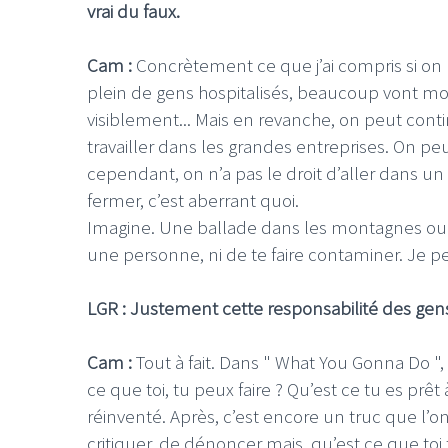
vrai du faux.
Cam :
Concrètement ce que j’ai compris si on l
plein de gens hospitalisés, beaucoup vont mour
visiblement... Mais en revanche, on peut cont
travailler dans les grandes entreprises. On peut
cependant, on n’a pas le droit d’aller dans u
fermer, c’est aberrant quoi.
Imagine. Une ballade dans les montagnes ou 
une personne, ni de te faire contaminer. Je pe
LGR : Justement cette responsabilité des gen
Cam :
Tout à fait. Dans " What You Gonna Do ", 
ce que toi, tu peux faire ? Qu’est ce tu es prêt
réinventé. Après, c’est encore un truc que l’
critiquer, de dénoncer mais, qu’est ce que toi