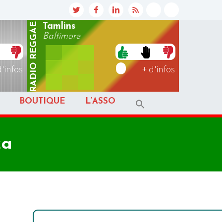
REGGAE
Tamlins
Baltimore
RADIO
d'infos
+ d'infos
BOUTIQUE
L’ASSO
za