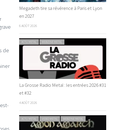
Megadeth tire sa révérence à Paris et Lyon
en 2027
r
grave
6 AOÛT 2026
ACTU METAL
WEBZINE METAL
s de
iner
La Grosse Radio Metal : les entrées 2026 #31
et #32
4 AOÛT 2026
’est-
ACTU METAL
VIDEO METAL
WEBZINE METAL
oses.