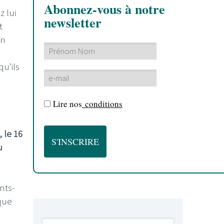
Abonnez-vous à notre
z lui
newsletter
t
un
u’ils
Lire nos
conditions
 le 16
u
nts-
 que