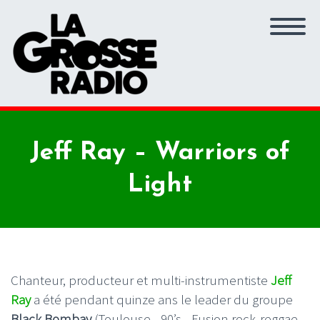
Jeff Ray – Warriors of
Light
Chanteur, producteur et multi-instrumentiste
Jeff
Ray
a été pendant quinze ans le leader du groupe
Black Bombay
(Toulouse - 90’s - Fusion rock-reggae