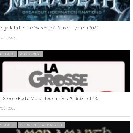
egadeth tire sa révérence à Paris et Lyon en 2027
 AOÛT 2026
ACTU METAL
WEBZINE METAL
a Grosse Radio Metal : les entrées 2026 #31 et #32
 AOÛT 2026
ACTU METAL
VIDEO METAL
WEBZINE METAL