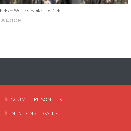
helsea Wolfe dévoile The Dark
9 JUILLET 2026
SOUMETTRE SON TITRE
MENTIONS LEGALES