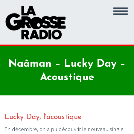
Naâman – Lucky Day –
Acoustique
Lucky Day, l'acoustique
En décembre, on a pu découvrir le nouveau single