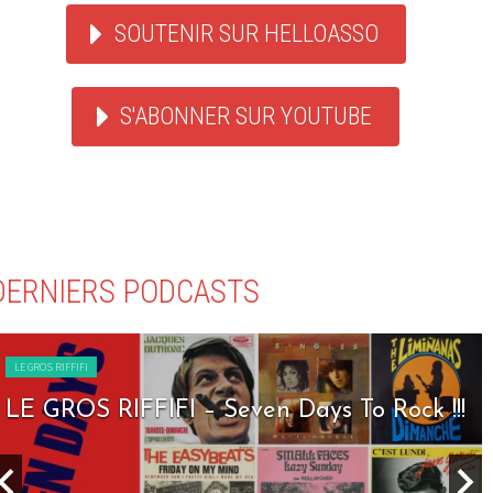
SOUTENIR SUR HELLOASSO
S'ABONNER SUR YOUTUBE
DERNIERS PODCASTS
LE GROS RIFFIFI
LE GROS RIFFIFI – Seven Days To Rock !!!