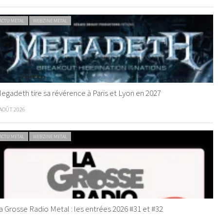
ACTU METAL
WEBZINE METAL
egadeth tire sa révérence à Paris et Lyon en 2027
 AOÛT 2026
ACTU METAL
WEBZINE METAL
a Grosse Radio Metal : les entrées 2026 #31 et #32