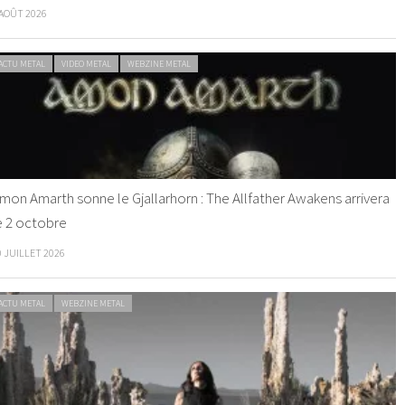
 AOÛT 2026
ACTU METAL
VIDEO METAL
WEBZINE METAL
mon Amarth sonne le Gjallarhorn : The Allfather Awakens arrivera
e 2 octobre
0 JUILLET 2026
ACTU METAL
WEBZINE METAL