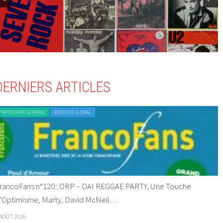
DERNIERS ARTICLES
PARTENAIRE GENERAL
WEBZINE GLOBAL
rancoFans n°120 : ORP – OAI REGGAE PARTY, Une Touche
’Optimisme, Marty, David McNeil…
 AOÛT 2026