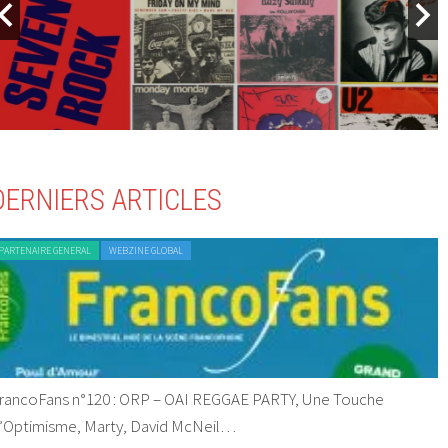
DERNIERS ARTICLES
PARTENAIRE GENERAL
WEBZINE GLOBAL
rancoFans n°120 : ORP – OAI REGGAE PARTY, Une Touche
’Optimisme, Marty, David McNeil…