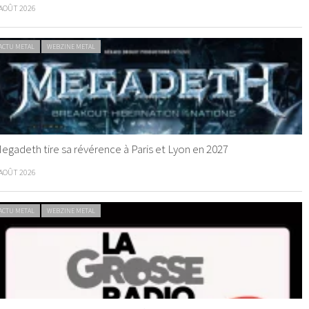
 AOÛT 2026
ACTU METAL
WEBZINE METAL
egadeth tire sa révérence à Paris et Lyon en 2027
 AOÛT 2026
ACTU METAL
WEBZINE METAL