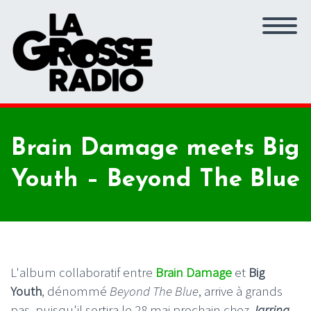
Brain Damage meets Big
Youth – Beyond The Blue
L'album collaboratif entre
Brain Damage
et
Big
Youth
, dénommé
Beyond The Blue
, arrive à grands
pas, puisqu'il sortira le 28 mai prochain chez
Jarring