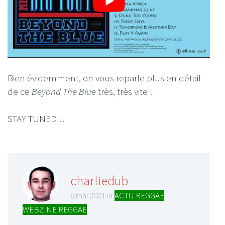
Bien évidemment, on vous reparle plus en détail
de ce
Beyond The Blue
très, très vite !
STAY TUNED !!
charliedub
6 mai 2021 in
ACTU REGGAE
,
WEBZINE REGGAE