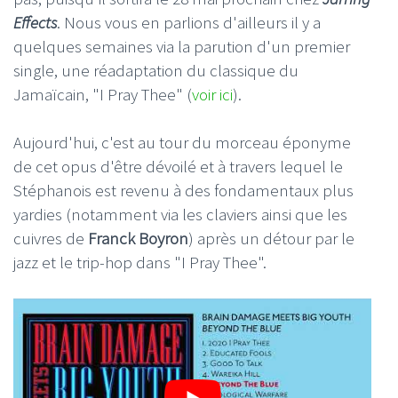
Effects
. Nous vous en parlions d'ailleurs il y a
quelques semaines via la parution d'un premier
single, une réadaptation du classique du
Jamaïcain, "I Pray Thee" (
voir ici
).
Aujourd'hui, c'est au tour du morceau éponyme
de cet opus d'être dévoilé et à travers lequel le
Stéphanois est revenu à des fondamentaux plus
yardies (notamment via les claviers ainsi que les
cuivres de
Franck Boyron
) après un détour par le
jazz et le trip-hop dans "I Pray Thee".