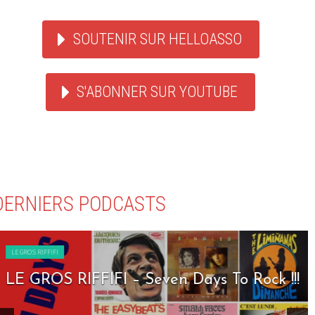
SOUTENIR SUR HELLOASSO
S'ABONNER SUR YOUTUBE
DERNIERS PODCASTS
LE GROS RIFFIFI
LE GROS RIFFIFI – Seven Days To Rock !!!