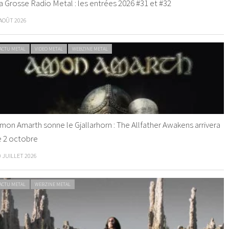
a Grosse Radio Metal : les entrées 2026 #31 et #32
 AOÛT 2026
ACTU METAL
VIDEO METAL
WEBZINE METAL
mon Amarth sonne le Gjallarhorn : The Allfather Awakens arrivera
e 2 octobre
0 JUILLET 2026
ACTU METAL
WEBZINE METAL