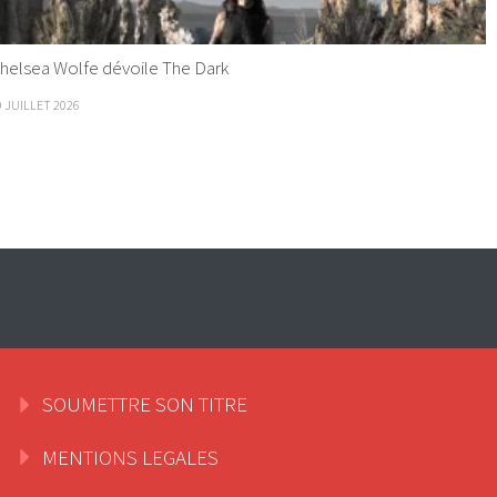
helsea Wolfe dévoile The Dark
9 JUILLET 2026
SOUMETTRE SON TITRE
MENTIONS LEGALES