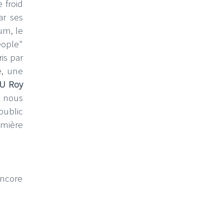
 froid
ar ses
um, le
eople"
is par
e, une
U Roy
n nous
 public
remière
encore