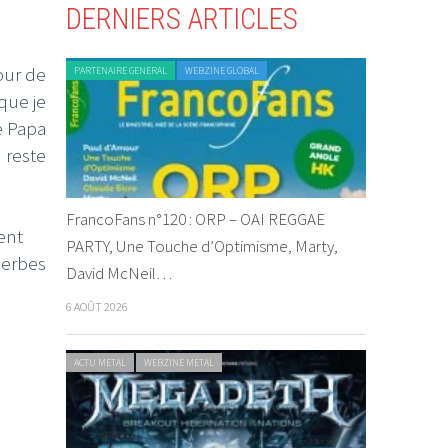
DERNIERS ARTICLES
our de
PARTENAIRE GENERAL
WEBZINE GLOBAL
que je
e Papa
 reste
FrancoFans n°120 : ORP – OAI REGGAE
ent
PARTY, Une Touche d’Optimisme, Marty,
perbes
David McNeil…
6 AOÛT 2026
ACTU METAL
WEBZINE METAL