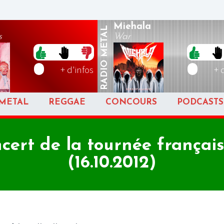
Miehala
METAL
s
War
RADIO
+ d'infos
+ 
METAL
REGGAE
CONCOURS
PODCASTS
cert de la tournée français
(16.10.2012)