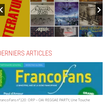
DERNIERS ARTICLES
PARTENAIRE GENERAL
WEBZINE GLOBAL
rancoFans n°120 : ORP – OAI REGGAE PARTY, Une Touche