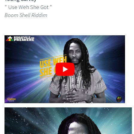
" Use Weh She Got "
Boom Shell Riddim