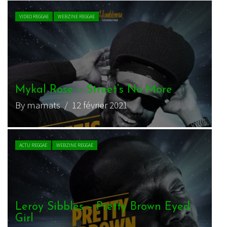
VIDEO REGGAE
WEBZINE REGGAE
Mykal Rose – Street’s No More
By mamats
/ 12 février 2021
ACTU REGGAE
WEBZINE REGGAE
Leroy Sibbles – Pretty Brown Eyed
Girl