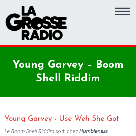
Young Garvey – Boom
Shell Riddim
Young Garvey - Use Weh She Got
Le Boom Shell Riddim
sorti chez
Humbleness