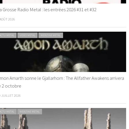
a Grosse Radio Metal : les entrées 2026 #31 et #32
 AOÛT 2026
ACTU METAL
VIDEO METAL
WEBZINE METAL
mon Amarth sonne le Gjallarhorn : The Allfather Awakens arrivera
e 2 octobre
0 JUILLET 2026
ACTU METAL
WEBZINE METAL