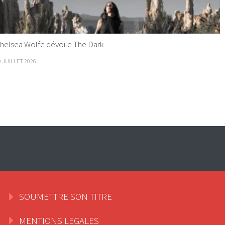
helsea Wolfe dévoile The Dark
9 JUILLET 2026
SOUMETTRE SON TITRE
MENTIONS LEGALES