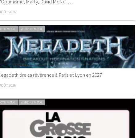
’Optimisme, Marty, David McNeil…
 AOÛT 2026
ACTU METAL
WEBZINE METAL
egadeth tire sa révérence à Paris et Lyon en 2027
 AOÛT 2026
ACTU METAL
WEBZINE METAL