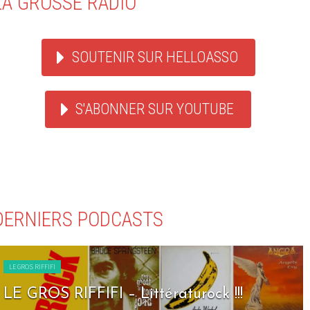
LA GROSSE RADIO
SOUTENIR SUR HELLOASSO
S'ABONNER SUR YOUTUBE
DERNIERS PODCASTS
LE GROS RIFFIFI
LE GROS RIFFIFI – Seven Days To Rock !!!