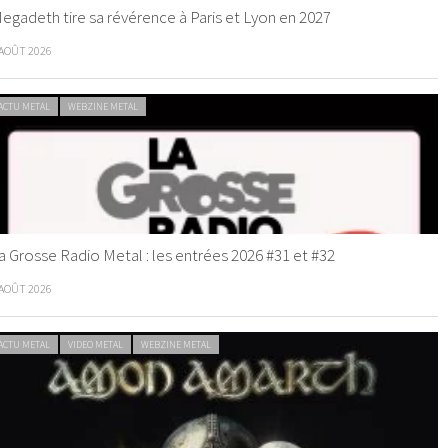
egadeth tire sa révérence à Paris et Lyon en 2027
 AOÛT 2026
ACTU METAL
WEBZINE METAL
a Grosse Radio Metal : les entrées 2026 #31 et #32
 AOÛT 2026
ACTU METAL
VIDEO METAL
WEBZINE METAL