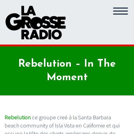
Rebelution – In The
Moment
Rebelution
ce groupe creé à la Santa Barbara
beach community of Isla Vista en Californie et qui
occupe la tête des charts américains depuis de