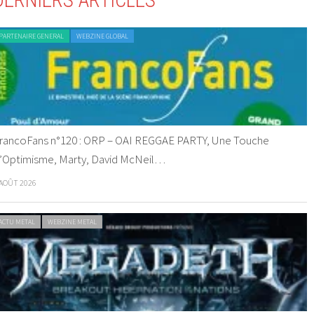
DERNIERS ARTICLES
PARTENAIRE GENERAL
WEBZINE GLOBAL
rancoFans n°120 : ORP – OAI REGGAE PARTY, Une Touche
’Optimisme, Marty, David McNeil…
 AOÛT 2026
ACTU METAL
WEBZINE METAL