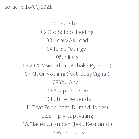
sortie le 18/06/2021
01.Satisfied
02.Old School Feeling
03.Heavy As Lead
04.To Be Younger
05.Initials
06.2020 Vision (feat. Kabaka Pyramid)
07.All Or Nothing (feat. Busy Signal)
08.You And I
09.Adapt, Survive
10.Future Depends
11.That Zone (feat. Durand Jones)
12.Simply Captivating
13.Places Unknown (feat. Keznamdi)
14.What Life Is