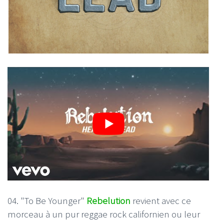
04. "To Be Younger"
Rebelution
revient avec ce
morceau à un pur reggae rock californien ou leur