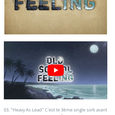
03. "Heavy As Lead" C'est le 3ème single sorti avant