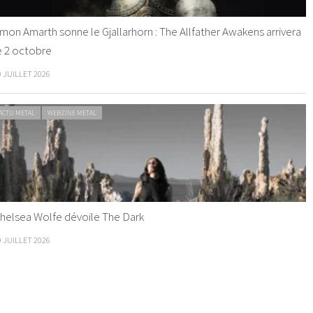
mon Amarth sonne le Gjallarhorn : The Allfather Awakens arrivera
e 2 octobre
0 JUILLET 2026
ACTU METAL
WEBZINE METAL
helsea Wolfe dévoile The Dark
9 JUILLET 2026