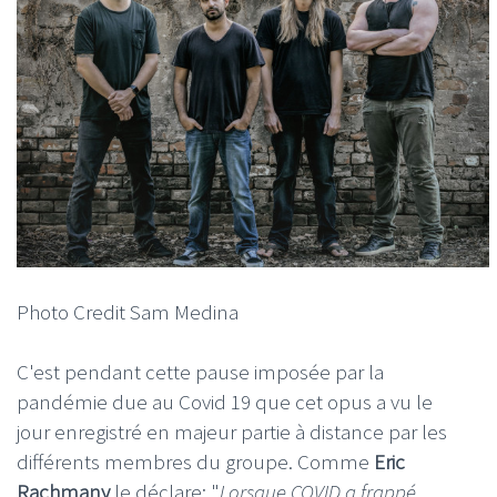
Photo Credit Sam Medina
C'est pendant cette pause imposée par la
pandémie due au Covid 19 que cet opus a vu le
jour enregistré en majeur partie à distance par les
différents membres du groupe. Comme
Eric
Rachmany
le déclare: "
Lorsque COVID a frappé,