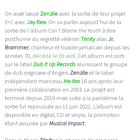
On avait laissé
Zenzile
avec la sortie de leur projet
5+1
avec
Jay Ree
. On va parler aujourd'hui de la
sortie de l'album
Can't Blame the Youth
à titre
posthume du regretté vétéran
Trinity
alias
Jr.
Brammer
, chanteur et toaster jamaïcain depuis les
années 70,
décédé le 09 avril
. Cet album est sorti
sur le label
Dub It Up Records
réunissant le groupe
de dub originaire d'Angers
Zenzile
et le label
indépendant manceau
Irie Ites
16 ans après leur
première collaboration en 2003. Le projet est
terminé depuis 2019 mais suite à la pandémie la
sortie fut repoussée au 11 juin 2021. L’album est
disponible en digital, CD et vinyle, la promotion
étant assurée par
Musical Impact
.
Depuis 40 ans
Trinity
n’avait cessé de propager