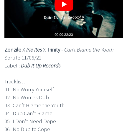
Zenzile
X
Irie Ites
X
Trinity
-
Can’t Blame the Youth
Sorti le 11/06/21
Label :
Dub It Up Records
Tracklist :
01- No Worry Yourself
02- No Worries Dub
03- Can’t Blame the Youth
04- Dub Can’t Blame
05- I Don’t Need Dope
06- No Dub to Cope