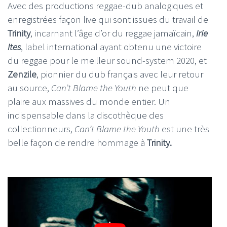
Avec des productions reggae-dub analogiques et
enregistrées façon live qui sont issues du travail de
Trinity
, incarnant l’âge d’or du reggae jamaïcain,
Irie
Ites
, label international ayant obtenu une victoire
du reggae pour le meilleur sound-system 2020, et
Zenzile
, pionnier du dub français avec leur retour
au source,
Can’t Blame the Youth
ne peut que
plaire aux massives du monde entier. Un
indispensable dans la discothèque des
collectionneurs,
Can’t Blame the Youth
est une très
belle façon de rendre hommage à
Trinity.