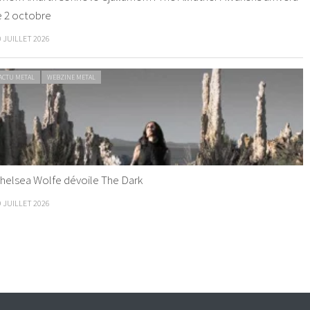
e 2 octobre
0 JUILLET 2026
ACTU METAL
WEBZINE METAL
helsea Wolfe dévoile The Dark
9 JUILLET 2026