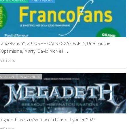
PARTENAIRE GENERAL
WEBZINE GLOBAL
rancoFans n°120 : ORP – OAI REGGAE PARTY, Une Touche
’Optimisme, Marty, David McNeil…
 AOÛT 2026
ACTU METAL
WEBZINE METAL
egadeth tire sa révérence à Paris et Lyon en 2027