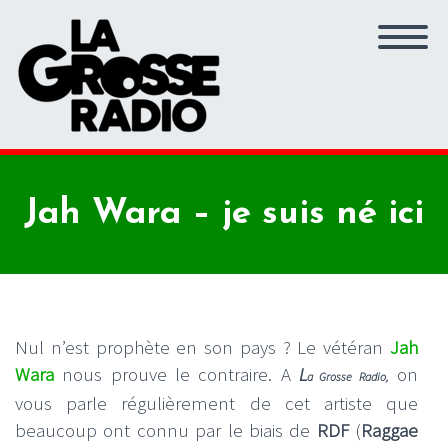
Jah Wara – je suis né ici
Nul n’est prophète en son pays ? Le vétéran
Jah
Wara
nous prouve le contraire. A
L
on
a Grosse Radio
,
vous parle régulièrement de cet artiste que
beaucoup ont connu par le biais de
RDF
(
Raggae