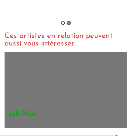
Jah Wara – Mon Chemin
By salomon_roots
/ 13 août 2019
Ces artistes en relation peuvent
aussi vous intéresser...
Jah Wara