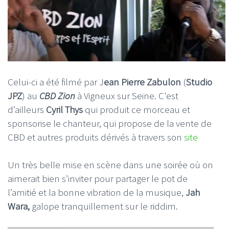
Celui-ci a été filmé par J
ean Pierre Zabulon
(
Studio
JPZ
) au
CBD Zion
à Vigneux sur Seine. C'est
d’ailleurs
Cyril Thys
qui produit ce morceau et
sponsorise le chanteur, qui propose de la vente de
CBD et autres produits dérivés à travers son
site
Un très belle mise en scène dans une soirée où on
aimerait bien s’inviter pour partager le pot de
l’amitié et la bonne vibration de la musique,
Jah
Wara,
galope tranquillement sur le riddim.