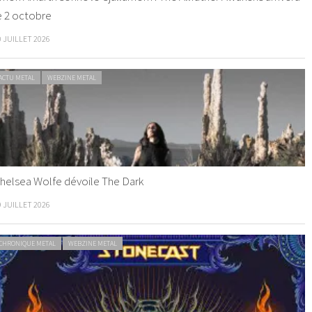
e 2 octobre
0 JUILLET 2026
ACTU METAL
WEBZINE METAL
helsea Wolfe dévoile The Dark
9 JUILLET 2026
CHRONIQUE METAL
WEBZINE METAL