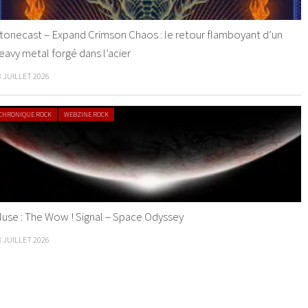
tonecast – Expand Crimson Chaos : le retour flamboyant d’un
eavy metal forgé dans l’acier
8 JUILLET 2026
CHRONIQUE ROCK
WEBZINE ROCK
use : The Wow ! Signal – Space Odyssey
8 JUILLET 2026