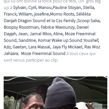
qui lui ont donné la force pour ce titre, Un gros Big
up à
Sylvain, Cyril, Manou,Pauline Stoyan, Stella,
Franck, William, josefine,Momo Roots, Sélèkta
Danjah Dragon Sound et la Css Family ,Scoop Saka,
Boopsy Roostman, Fabrice Mavounzy, Daniel
Dayjah, Jean, Jamal Rilos, Aline, Moze Freeminal
Sound, Sandrine, Komar Wake up Sound Youshef,
Aziz, Gaetan, Lara Massaï, Jaya Fly Mickael, Ras Woz
Jahzara
,
Moze Freeminal Sound
à tous ceux qui
sont venus participer au clip.