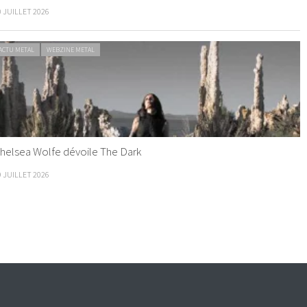
0 JUILLET 2026
ACTU METAL
WEBZINE METAL
helsea Wolfe dévoile The Dark
9 JUILLET 2026