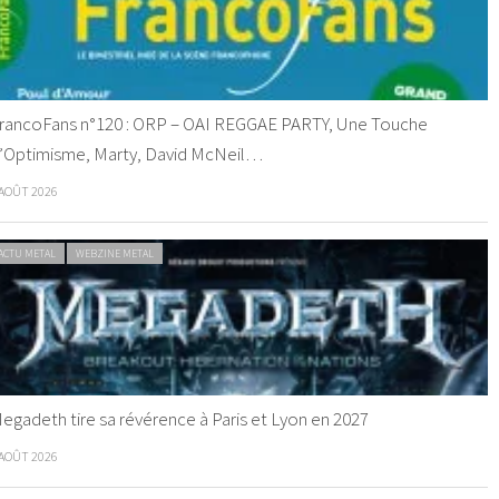
rancoFans n°120 : ORP – OAI REGGAE PARTY, Une Touche
’Optimisme, Marty, David McNeil…
 AOÛT 2026
ACTU METAL
WEBZINE METAL
egadeth tire sa révérence à Paris et Lyon en 2027
 AOÛT 2026