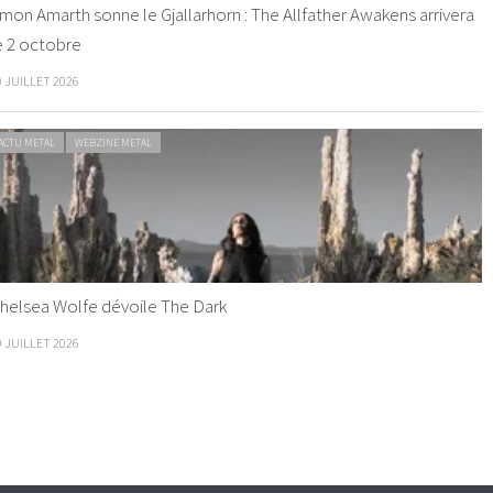
mon Amarth sonne le Gjallarhorn : The Allfather Awakens arrivera
e 2 octobre
0 JUILLET 2026
ACTU METAL
WEBZINE METAL
helsea Wolfe dévoile The Dark
9 JUILLET 2026