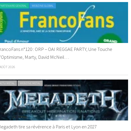
PARTENAIRE GENERAL
WEBZINE GLOBAL
rancoFans n°120 : ORP – OAI REGGAE PARTY, Une Touche
’Optimisme, Marty, David McNeil…
 AOÛT 2026
ACTU METAL
WEBZINE METAL
egadeth tire sa révérence à Paris et Lyon en 2027