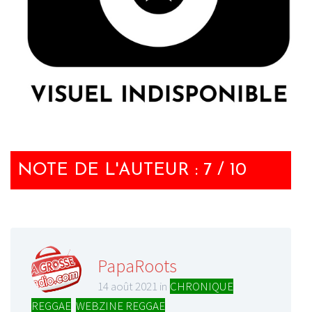
NOTE DE L'AUTEUR : 7 / 10
PapaRoots
14 août 2021 in
CHRONIQUE
REGGAE
,
WEBZINE REGGAE