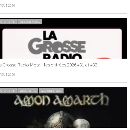
 AOÛT 2026
ACTU METAL
WEBZINE METAL
a Grosse Radio Metal : les entrées 2026 #31 et #32
 AOÛT 2026
ACTU METAL
VIDEO METAL
WEBZINE METAL