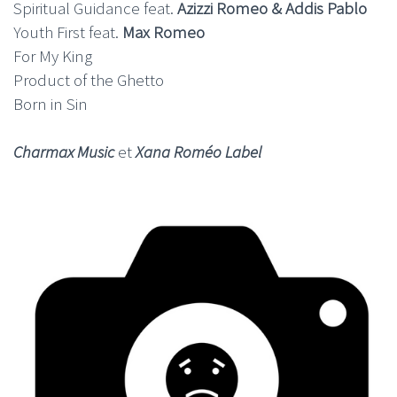
Spiritual Guidance feat.
Azizzi Romeo & Addis Pablo
Youth First feat.
Max Romeo
For My King
Product of the Ghetto
Born in Sin
Charmax Music
et
Xana Roméo Label