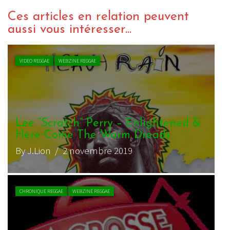
Ces articles en relation peuvent
aussi vous intéresser...
VIDEO REGGAE
WEBZINE REGGAE
&
Cookie The Herbalist & Lee Scratch
Perry – Eaze
By zopelartisto
/ 11 août 2017
ACTU REGGAE
WEBZINE REGGAE