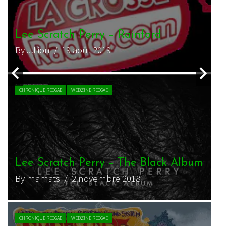
Lee Scratch Perry – Must Be Free –
Nouvel album
By zopelartisto
/ 24 septembre 2016
CHRONIQUE REGGAE
WEBZINE REGGAE
Lee “Scratch” Perry and E.R.M. –
um
Humanicity
By Rens
/ 13 décembre 2012