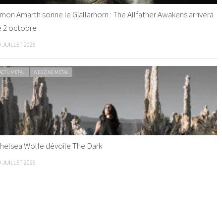
mon Amarth sonne le Gjallarhorn : The Allfather Awakens arrivera
e 2 octobre
0 JUILLET 2026
ACTU METAL
WEBZINE METAL
helsea Wolfe dévoile The Dark
9 JUILLET 2026