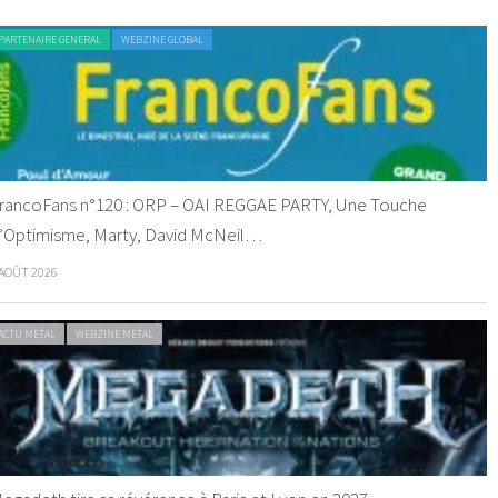
PARTENAIRE GENERAL
WEBZINE GLOBAL
rancoFans n°120 : ORP – OAI REGGAE PARTY, Une Touche
’Optimisme, Marty, David McNeil…
 AOÛT 2026
ACTU METAL
WEBZINE METAL