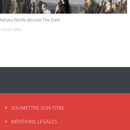
helsea Wolfe dévoile The Dark
9 JUILLET 2026
SOUMETTRE SON TITRE
MENTIONS LEGALES