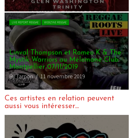
LIVE REPORT REGGAE
WEBZINE REGGAE
Linval Thompson et Romeo K & The
Mystik Warriors au Mélomane Club
Montpellier 07/11/2019
By Tarpon
/ 11 novembre 2019
Ces artistes en relation peuvent
aussi vous intéresser...