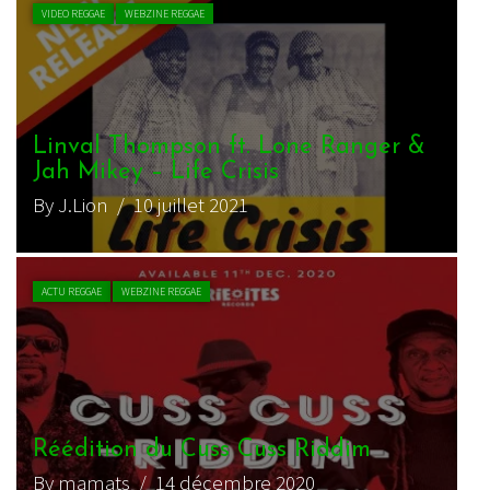
VIDEO REGGAE
WEBZINE REGGAE
Linval Thompson ft. Lone Ranger &
Jah Mikey – Life Crisis
By J.Lion
/ 10 juillet 2021
ACTU REGGAE
WEBZINE REGGAE
Réédition du Cuss Cuss Riddim
By mamats
/ 14 décembre 2020