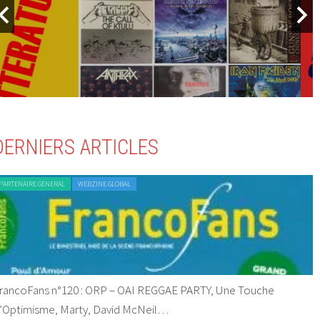
DERNIERS ARTICLES
PARTENAIRE GENERAL
WEBZINE GLOBAL
rancoFans n°120 : ORP – OAI REGGAE PARTY, Une Touche
’Optimisme, Marty, David McNeil…