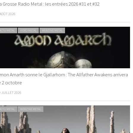
a Grosse Radio Metal : les entrées 2026 #31 et #32
 AOÛT 2026
ACTU METAL
VIDEO METAL
WEBZINE METAL
mon Amarth sonne le Gjallarhorn : The Allfather Awakens arrivera
e 2 octobre
0 JUILLET 2026
ACTU METAL
WEBZINE METAL