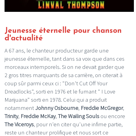
Jeunesse éternelle pour chanson
d'actualité
A 67 ans, le chanteur producteur garde une
jeunesse éternelle, tant dans sa voix que dans ces
morceaux intemporels. Si on ne devait garder que
2 gros titres marquants de sa carrière, on citerait à
coup sûr parmi ceux ci : "Don't Cut Off Your
Dreadlocks", sorti en 1976 et le fumant " I Love
Marijuana" sorti en 1978. Celui qui a produit
notamment
Johnny Osbourne
,
Freddie McGregor
,
Trinity
,
Freddie McKay
,
The Wailing Souls
ou encore
The Viceroys
, pour n'en citer qu'une infime partie,
reste un chanteur prolifique et nous sort ce