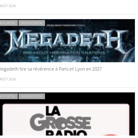
 AOÛT 2026
ACTU METAL
WEBZINE METAL
egadeth tire sa révérence à Paris et Lyon en 2027
 AOÛT 2026
ACTU METAL
WEBZINE METAL