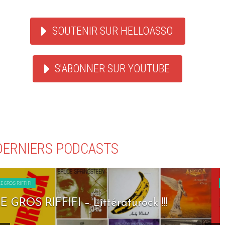
SOUTENIR SUR HELLOASSO
S'ABONNER SUR YOUTUBE
DERNIERS PODCASTS
LE GROS RIFFIFI
LE GROS RIFFIFI – Seven Days To Rock !!!