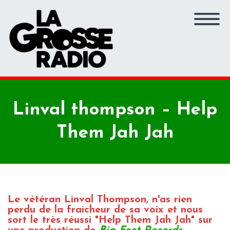
Linval thompson – Help
Them Jah Jah
Le vétéran Linval Thompson, n'as rien
perdu de la fraicheur de sa voix et nous
sort le très réussi "Help Them Jah Jah" sur